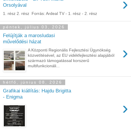
›
Orsolyával
1. rész 2. rész Forrás: Ardeal TV - 1. rész - 2. rész
péntek, július 03, 2026
Felújítják a marosludasi
művelődési házat
›
A Központi Regionális Fejlesztési Ügynökség
közvetítésével, az EU vidékfejlesztési alapjából
származó támogatással korszerű
multifunkcionáli...
hétfő, június 08, 2026
Grafikai kiállítás: Hajdu Brigitta
- Enigma
›