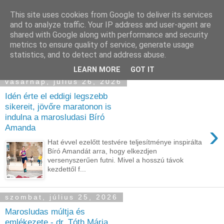
This site uses cookies from Google to deliver its services
and to analyze traffic. Your IP address and user-agent are
shared with Google along with performance and security
metrics to ensure quality of service, generate usage
statistics, and to detect and address abuse.
▼
LEARN MORE
GOT IT
vasárnap, július 26, 2026
Idén érte el eddigi legszebb
sikereit, jövőre maratonon is
indulna a marosludasi Bíró
›
Amanda
Hat évvel ezelőtt testvére teljesítménye inspirálta
Bíró Amandát arra, hogy elkezdjen
versenyszerűen futni. Mivel a hosszú távok
kezdettől f...
szombat, július 25, 2026
Marosludas múltja és
emlékezete - dr. Tóth Mária