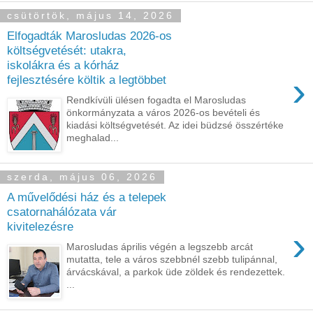
csütörtök, május 14, 2026
Elfogadták Marosludas 2026-os
költségvetését: utakra,
iskolákra és a kórház
›
fejlesztésére költik a legtöbbet
Rendkívüli ülésen fogadta el Marosludas
önkormányzata a város 2026-os bevételi és
kiadási költségvetését. Az idei büdzsé összértéke
meghalad...
szerda, május 06, 2026
A művelődési ház és a telepek
csatornahálózata vár
kivitelezésre
›
Marosludas április végén a legszebb arcát
mutatta, tele a város szebbnél szebb tulipánnal,
árvácskával, a parkok üde zöldek és rendezettek.
...