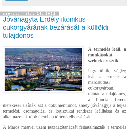
szerda, május 25, 2022
Jóváhagyta Erdély ikonikus
cukorgyárának bezárását a külföldi
tulajdonos
A termelés leáll, a
munkásokat
szélnek eresztik.
Úgy tűnik, végleg
leáll a termelés a
marosludasi
cukorgyárban,
miután a tulajdonos,
a francia Tereos
illetékesei aláírták azt a dokumentumot, amely jóváhagyja a teljes
termelési, csomagolási és logisztikai rendszer leállítását és az
alkalmazottak több ütemben történő elbocsátását.
A Maros megyei üzem igazgatótanácsát felhatalmazták a termelés