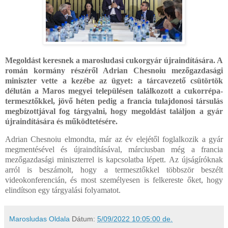
Megoldást keresnek a marosludasi cukorgyár újraindítására. A
román kormány részéről Adrian Chesnoiu mezőgazdasági
miniszter vette a kezébe az ügyet: a tárcavezető csütörtök
délután a Maros megyei településen találkozott a cukorrépa-
termesztőkkel, jövő héten pedig a francia tulajdonosi társulás
megbízottjával fog tárgyalni, hogy megoldást találjon a gyár
újraindítására és működtetésére.
Adrian Chesnoiu elmondta, már az év elejétől foglalkozik a gyár
megmentésével és újraindításával, márciusban még a francia
mezőgazdasági miniszterrel is kapcsolatba lépett. Az újságíróknak
arról is beszámolt, hogy a termesztőkkel többször beszélt
videokonferencián, és most személyesen is felkereste őket, hogy
elindítson egy tárgyalási folyamatot.
Marosludas Oldala
Dátum:
5/09/2022 10:05:00 de.