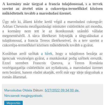
A kormány már tárgyal a francia tulajdonossal, s a tervek
szerint az átvétel után a cukorrépa-termelőkkel közösen
működtetnék tovább a marosludasi üzemet.
Úgy néz ki, állami kézbe kerül végül a marosludasi cukorgyár:
Adrian Chesnoiu mezőgazdasági miniszter csütörtökön azt mondta,
a kormány nem tett le az ikonikusnak számító vállalat
megmentéséről. A tárca illetékesei folytatják a tárgyalásokat a
tulajdonossal, a francia Tereos illetékeseivel, és a terv szerint a
cukorrépa-termelőkkel közösen működtetnék tovább a gyárat.
Korábban arról szóltak
a hírek
, hogy a tulajdonos bezárja az
igencsak veszteséges gyárat, a munkásokat pedig szélnek eresztik.
Ezzel szemben Francois Queuva, a Tereos Románia
vezérigazgatója csütörtökön azt nyilatkozta, a marosludasi üzemet
nem bezárni, hanem eladni akarják, erről már egy ideje tárgyalnak a
román állammal.
Marosludas Oldala
Dátum:
5/27/2022 09:34:00 de.
Nincsenek megjegyzések:
Megosztás