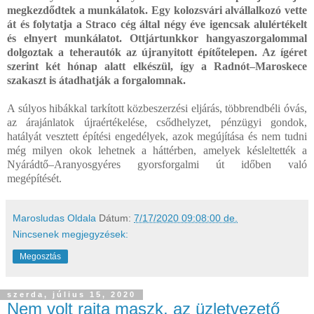
megkezdődtek a munkálatok. Egy kolozsvári alvállalkozó vette
át és folytatja a Straco cég által négy éve igencsak alulértékelt
és elnyert munkálatot. Ottjártunkkor hangyaszorgalommal
dolgoztak a teherautók az újranyitott építőtelepen. Az ígéret
szerint két hónap alatt elkészül, így a Radnót–Maroskece
szakaszt is átadhatják a forgalomnak.
A súlyos hibákkal tarkított közbeszerzési eljárás, többrendbéli óvás,
az árajánlatok újraértékelése, csődhelyzet, pénzügyi gondok,
hatályát vesztett építési engedélyek, azok megújítása és nem tudni
még milyen okok lehetnek a háttérben, amelyek késleltették a
Nyárádtő–Aranyosgyéres gyorsforgalmi út időben való
megépítését.
Marosludas Oldala
Dátum:
7/17/2020 09:08:00 de.
Nincsenek megjegyzések:
Megosztás
szerda, július 15, 2020
Nem volt rajta maszk, az üzletvezető