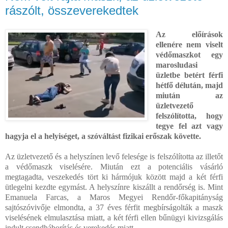
rászólt, összeverekedtek
Az előírások
ellenére nem viselt
védőmaszkot egy
marosludasi
üzletbe betért férfi
hétfő délután, majd
miután az
üzletvezető
felszólította, hogy
tegye fel azt vagy
hagyja el a helyiséget, a szóváltást fizikai erőszak követte.
Az üzletvezető és a helyszínen levő felesége is felszólította az illetőt
a védőmaszk viselésére. Miután ezt a potenciális vásárló
megtagadta, veszekedés tört ki hármójuk között majd a két férfi
ütlegelni kezdte egymást. A helyszínre kiszállt a rendőrség is. Mint
Emanuela Farcas, a Maros Megyei Rendőr-főkapitányság
sajtószóvivője elmondta, a 37 éves férfit megbírságolták a maszk
viselésének elmulasztása miatt, a két férfi ellen bűnügyi kivizsgálás
indult csendháborítás és verekedés miatt.