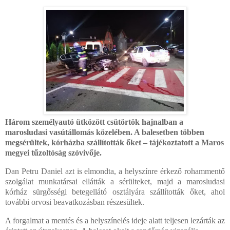
Három személyautó ütközött csütörtök hajnalban a
marosludasi vasútállomás közelében. A balesetben többen
megsérültek, kórházba szállították őket – tájékoztatott a Maros
megyei tűzoltóság szóvivője.
Dan Petru Daniel azt is elmondta, a helyszínre érkező rohammentő
szolgálat munkatársai ellátták a sérülteket, majd a marosludasi
kórház sürgősségi betegellátó osztályára szállították őket, ahol
további orvosi beavatkozásban részesültek.
A forgalmat a mentés és a helyszínelés ideje alatt teljesen lezárták az