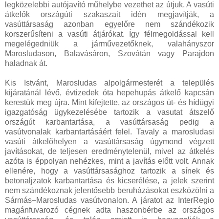
legközelebbi autójavító műhelybe vezethet az útjuk. A vasúti
átkelők országúti szakaszait idén megjavítják, a
vasúttársaság azonban egyelőre nem szándékozik
korszerűsíteni a vasúti átjárókat. Így félmegoldással kell
megelégedniük a járművezetőknek, valahányszor
Marosludason, Balavásáron, Szovátán vagy Parajdon
haladnak át.
Kis Istvánt, Marosludas alpolgármesterét a település
kijáratánál lévő, évtizedek óta hepehupás átkelő kapcsán
kerestük meg újra. Mint kifejtette, az országos út- és hídügyi
igazgatóság ügykezelésébe tartozik a vasutat átszelő
országút karbantartása, a vasúttársaság pedig a
vasútvonalak karbantartásáért felel. Tavaly a marosludasi
vasúti átkelőhelyen a vasúttársaság úgymond végzett
javításokat, de teljesen eredménytelenül, mivel az átkelés
azóta is éppolyan nehézkes, mint a javítás előtt volt. Annak
ellenére, hogy a vasúttársasághoz tartozik a sínek és
betonaljzatok karbantartása és kicserélése, a jelek szerint
nem szándékoznak jelentősebb beruházásokat eszközölni a
Sármás–Marosludas vasútvonalon. A járatot az InterRegio
magánfuvarozó cégnek adta haszonbérbe az országos