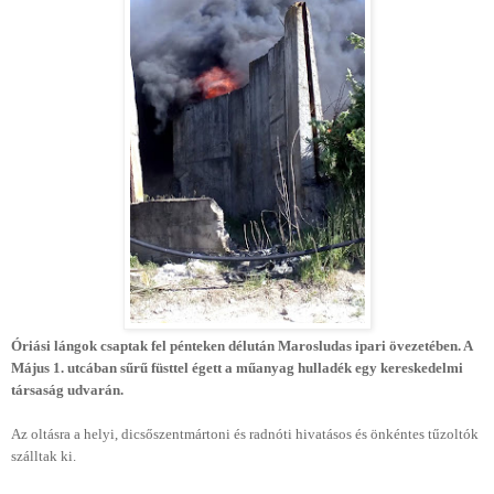
Óriási lángok csaptak fel pénteken délután Marosludas ipari övezetében. A
Május 1. utcában sűrű füsttel égett a műanyag hulladék egy kereskedelmi
társaság udvarán.
Az oltásra a helyi, dicsőszentmártoni és radnóti hivatásos és önkéntes tűzoltók
szálltak ki.