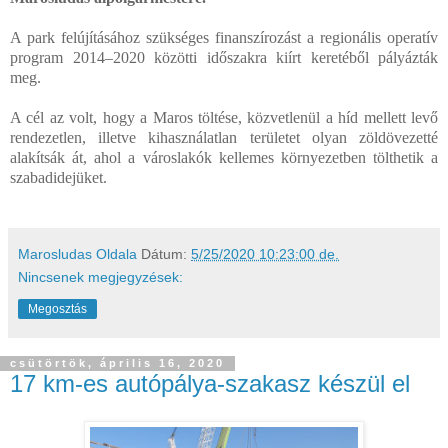
A park felújításához szükséges finanszírozást a regionális operatív
program 2014–2020 közötti időszakra kiírt keretéből pályázták
meg.
A cél az volt, hogy a Maros töltése, közvetlenül a híd mellett levő
rendezetlen, illetve kihasználatlan területet olyan zöldövezetté
alakítsák át, ahol a városlakók kellemes környezetben tölthetik a
szabadidejüket.
Marosludas Oldala
Dátum:
5/25/2020 10:23:00 de.
Nincsenek megjegyzések:
Megosztás
csütörtök, április 16, 2020
17 km-es autópálya-szakasz készül el