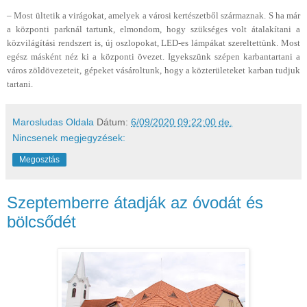
– Most ültetik a virágokat, amelyek a városi kertészetből származnak. S ha már
a központi parknál tartunk, elmondom, hogy szükséges volt átalakítani a
közvilágítási rendszert is, új oszlopokat, LED-es lámpákat szereltettünk. Most
egész másként néz ki a központi övezet. Igyekszünk szépen karbantartani a
város zöldövezeteit, gépeket vásároltunk, hogy a közterületeket karban tudjuk
tartani.
Marosludas Oldala
Dátum:
6/09/2020 09:22:00 de.
Nincsenek megjegyzések:
Megosztás
Szeptemberre átadják az óvodát és
bölcsődét