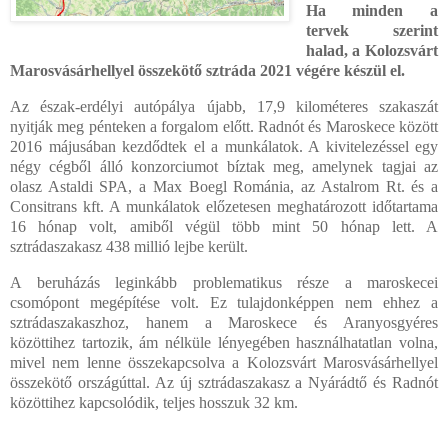
Ha minden a
tervek szerint
halad, a Kolozsvárt
Marosvásárhellyel összekötő sztráda 2021 végére készül el.
Az észak-erdélyi autópálya újabb, 17,9 kilométeres szakaszát
nyitják meg pénteken a forgalom előtt. Radnót és Maroskece között
2016 májusában kezdődtek el a munkálatok. A kivitelezéssel egy
négy cégből álló konzorciumot bíztak meg, amelynek tagjai az
olasz Astaldi SPA, a Max Boegl Románia, az Astalrom Rt. és a
Consitrans kft. A munkálatok előzetesen meghatározott időtartama
16 hónap volt, amiből végül több mint 50 hónap lett. A
sztrádaszakasz 438 millió lejbe került.
A beruházás leginkább problematikus része a maroskecei
csomópont megépítése volt. Ez tulajdonképpen nem ehhez a
sztrádaszakaszhoz, hanem a Maroskece és Aranyosgyéres
közöttihez tartozik, ám nélküle lényegében használhatatlan volna,
mivel nem lenne összekapcsolva a Kolozsvárt Marosvásárhellyel
összekötő országúttal. Az új sztrádaszakasz a Nyárádtő és Radnót
közöttihez kapcsolódik, teljes hosszuk 32 km.