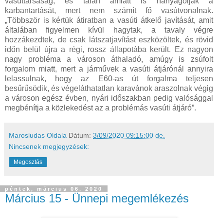
vasúttársaság, és talán amiatt is hanyagolják a
karbantartását, mert nem számít fő vasútvonalnak.
„Többször is kértük átiratban a vasúti átkelő javítását, amit
általában figyelmen kívül hagytak, a tavaly végre
hozzákezdtek, de csak látszatjavítást eszközöltek, és rövid
időn belül újra a régi, rossz állapotába került. Ez nagyon
nagy probléma a városon áthaladó, amúgy is zsúfolt
forgalom miatt, mert a járművek a vasúti átjárónál annyira
lelassulnak, hogy az E60-as út forgalma teljesen
besűrűsödik, és végeláthatatlan karavánok araszolnak végig
a városon egész évben, nyári időszakban pedig valósággal
megbénítja a közlekedést az a problémás vasúti átjáró”.
Marosludas Oldala
Dátum:
3/09/2020 09:15:00 de.
Nincsenek megjegyzések:
Megosztás
péntek, március 06, 2020
Március 15 - Ünnepi megemlékezés