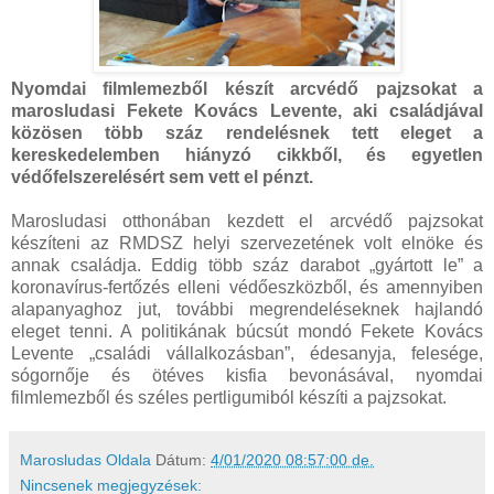
Nyomdai filmlemezből készít arcvédő pajzsokat a
marosludasi Fekete Kovács Levente, aki családjával
közösen több száz rendelésnek tett eleget a
kereskedelemben hiányzó cikkből, és egyetlen
védőfelszerelésért sem vett el pénzt.
Marosludasi otthonában kezdett el arcvédő pajzsokat
készíteni az RMDSZ helyi szervezetének volt elnöke és
annak családja. Eddig több száz darabot „gyártott le” a
koronavírus-fertőzés elleni védőeszközből, és amennyiben
alapanyaghoz jut, további megrendeléseknek hajlandó
eleget tenni. A politikának búcsút mondó Fekete Kovács
Levente „családi vállalkozásban”, édesanyja, felesége,
sógornője és ötéves kisfia bevonásával, nyomdai
filmlemezből és széles pertligumiból készíti a pajzsokat.
Marosludas Oldala
Dátum:
4/01/2020 08:57:00 de.
Nincsenek megjegyzések: