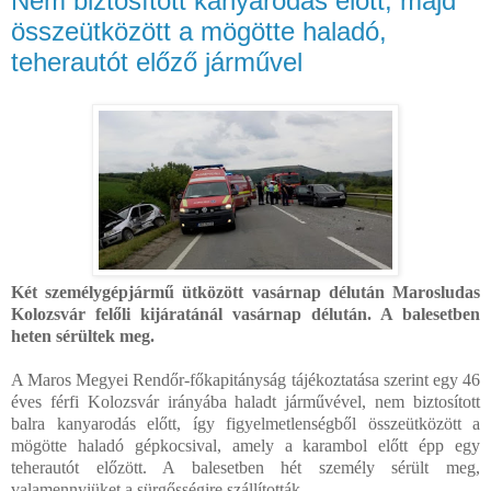
Nem biztosított kanyarodás előtt, majd
összeütközött a mögötte haladó,
teherautót előző járművel
Két személygépjármű ütközött vasárnap délután Marosludas
Kolozsvár felőli kijáratánál vasárnap délután. A balesetben
heten sérültek meg.
A Maros Megyei Rendőr-főkapitányság tájékoztatása szerint egy 46
éves férfi Kolozsvár irányába haladt járművével, nem biztosított
balra kanyarodás előtt, így figyelmetlenségből összeütközött a
mögötte haladó gépkocsival, amely a karambol előtt épp egy
teherautót előzött. A balesetben hét személy sérült meg,
valamennyiüket a sürgősségire szállították.