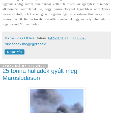
ugyanis eddig három alkalommal kellett feltölteni az igénylést, s minden
alkalommal változtattak. Jó, hogy június elsejétől legalább a kerthelyiség
megnyithatott, lehet vendégeket fogadni. Így az alkalmazottak nagy része
visszatérhetett. Ketten továbbra is otthon maradtak, egy személy felmondott –
fogalmazott Molnár Ibolya.
Marosludas Oldala
Dátum:
6/09/2020 08:57:00 de.
Nincsenek megjegyzések:
Megosztás
kedd, május 26, 2020
25 tonna hulladék gyúlt meg
Marosludason