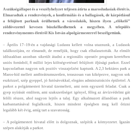
A szükségállapot és a veszélyhelyzet teljesen átírta a marosludasiak életét is.
Elmaradtak a rendezvények, a konfirmálás és a ballagások, de kárpótlásul
a felújított parknak örülhetnek a városlakók, hiszen ilyen „előkelő”
zöldövezettel kevesen büszkélkedhetnek a megyében. A település
rendezvénymentes életéről Kis István alpolgármesterrel beszélgettünk.
– Április 17–19-én a vajdasági Ludasra kellett volna utaznunk, a Ludasok
találkozójára, ez elmaradt, de reméljük, hogy csak elhalasztották. Az elmúlt
időszakban azonban sikerült átadni a regionális operatív program keretében
uniós forrásból, 8 millió lejes költségvetéssel felújított ifjúsági parkot. Ezzel
kapcsolatban nagyon sok pozitív visszajelzést kaptunk. A 2,3 hektáros park a
Maros-híd mellett amfiteátrumszerűen, teraszosan van kiképezve, nagyon sok
eszközzel, szép gyeppel, jó futósávokkal, elegáns adminisztrációs épülettel. A
parkot a polgármesteri hivatal üzemelteti, ami nem egyszerű feladat. Csak a
gyep nyírását említem, ami szakszerűséget igényel, főleg az árvízvédelmi gát
felőli részen, ahol nagyon lejtős a talaj. Egy alkalmazott állandóan a park
karbantartásával foglalkozik, hiszen mindent épségben meg kell őrizni
legalább két évig, amíg tart a szavatosság.
– A polgármesteri hivatal előtt is dolgoznak, szépítik a környezetet. Igazán
szépen alakítják a parkot.