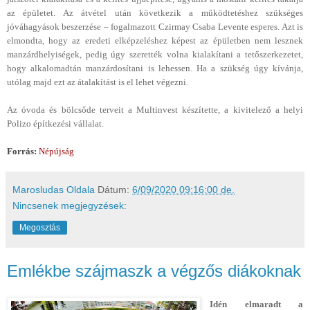
az épületet. Az átvétel után következik a működtetéshez szükséges
jóváhagyások beszerzése – fogalmazott Czirmay Csaba Levente esperes. Azt is
elmondta, hogy az eredeti elképzeléshez képest az épületben nem lesznek
manzárdhelyiségek, pedig úgy szerették volna kialakítani a tetőszerkezetet,
hogy alkalomadtán manzárdosítani is lehessen. Ha a szükség úgy kívánja,
utólag majd ezt az átalakítást is el lehet végezni.
Az óvoda és bölcsőde terveit a Multinvest készítette, a kivitelező a helyi
Polizo építkezési vállalat.
Forrás:
Népújság
Marosludas Oldala
Dátum:
6/09/2020 09:16:00 de.
Nincsenek megjegyzések:
Megosztás
Emlékbe szájmaszk a végzős diákoknak
Idén elmaradt a