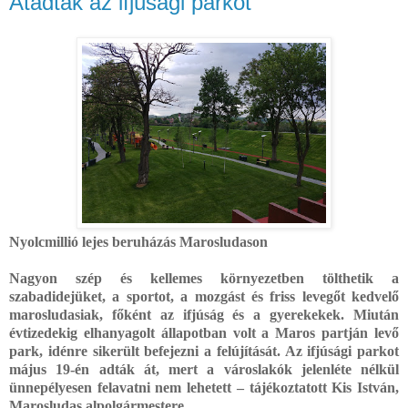
Átadták az ifjúsági parkot
Nyolcmillió lejes beruházás
Marosludason
Nagyon szép és kellemes környezetben tölthetik a
szabadidejüket, a sportot, a mozgást és friss levegőt kedvelő
marosludasiak, főként az ifjúság és a gyerekekek. Miután
évtizedekig elhanyagolt állapotban volt a Maros partján levő
park, idénre sikerült befejezni a felújítását. Az ifjúsági parkot
május 19-én adták át, mert a városlakók jelenléte nélkül
ünnepélyesen felavatni nem lehetett – tájékoztatott Kis István,
Marosludas alpolgármestere.