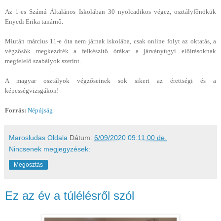
Az 1-es Számú Általános Iskolában 30 nyolcadikos végez, osztályfőnökük
Enyedi Erika tanárnő.
Miután március 11-e óta nem járnak iskolába, csak online folyt az oktatás, a
végzősök megkezdték a felkészítő órákat a járványügyi előírásoknak
megfelelő szabályok szerint.
A magyar osztályok végzőseinek sok sikert az érettségi és a
képességvizsgákon!
Forrás:
Népújság
Marosludas Oldala
Dátum:
6/09/2020 09:11:00 de.
Nincsenek megjegyzések:
Megosztás
Ez az év a túlélésről szól