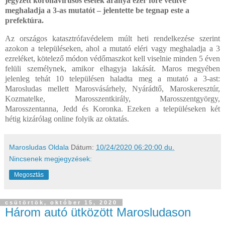
jegyzett koronavírusos esetek aránya ezer főre vetítve
meghaladja a 3-as mutatót – jelentette be tegnap este a
prefektúra.
Az országos katasztrófavédelem múlt heti rendelkezése szerint
azokon a településeken, ahol a mutató eléri vagy meghaladja a 3
ezreléket, kötelező módon védőmaszkot kell viselnie minden 5 éven
felüli személynek, amikor elhagyja lakását. Maros megyében
jelenleg tehát 10 településen haladta meg a mutató a 3-ast:
Marosludas mellett Marosvásárhely, Nyárádtő, Maroskeresztúr,
Kozmatelke, Marosszentkirály, Marosszentgyörgy,
Marosszentanna, Jedd és Koronka. Ezeken a településeken két
hétig kizárólag online folyik az oktatás.
Marosludas Oldala
Dátum:
10/24/2020 06:20:00 du.
Nincsenek megjegyzések:
Megosztás
csütörtök, október 15, 2020
Három autó ütközött Marosludason