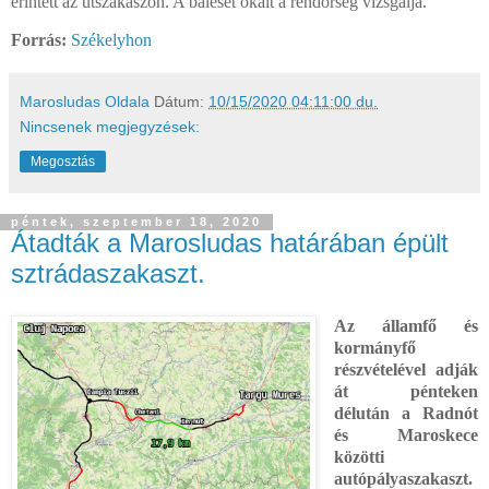
érintett az útszakaszon. A baleset okait a rendőrség vizsgálja.
Forrás:
Székelyhon
Marosludas Oldala
Dátum:
10/15/2020 04:11:00 du.
Nincsenek megjegyzések:
Megosztás
péntek, szeptember 18, 2020
Átadták a Marosludas határában épült
sztrádaszakaszt.
Az államfő és
kormányfő
részvételével adják
át pénteken
délután a Radnót
és Maroskece
közötti
autópályaszakaszt.