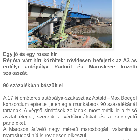
Egy jó és egy rossz hír
Régóta várt hírt közöltek: rövidesen befejezik az A3-as
erdélyi autópálya Radnót és Maroskece közötti
szakaszát.
90 százalékban készült el
A 17 kilométeres autópálya-szakaszt az Astaldi–Max Boegel
konzorcium építette, jelenleg a munkálatok 90 százalékánál
tartanak. A végső simítások zajlanak, most terítik le a felső
aszfaltréteget, szerelik a védőkorlátokat és a zajelnyelő
paneleket.
A Maroson átívelő nagy méretű marosbogáti, valamint a
marosludasi híd is rövidesen elkészül.