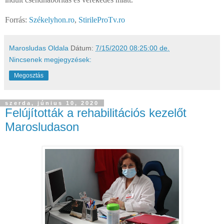
Forrás:
Székelyhon.ro
,
StirileProTv.ro
Marosludas Oldala
Dátum:
7/15/2020 08:25:00 de.
Nincsenek megjegyzések:
Megosztás
szerda, június 10, 2020
Felújították a rehabilitációs kezelőt
Marosludason