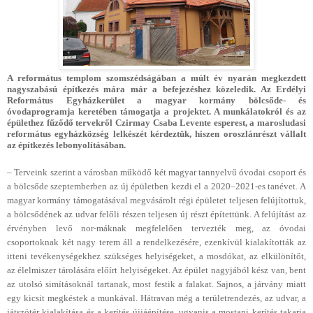
A református templom szomszédságában a múlt év nyarán megkezdett
nagyszabású építkezés mára már a befejezéshez közeledik. Az Erdélyi
Református Egyházkerület a magyar kormány bölcsőde- és
óvodaprogramja keretében támogatja a projektet. A munkálatokról és az
épülethez fűződő tervekről Czirmay Csaba Levente esperest, a marosludasi
református egyházközség lelkészét kérdeztük, hiszen oroszlánrészt vállalt
az építkezés lebonyolításában.
– Terveink szerint a városban működő két magyar tannyelvű óvodai csoport és
a bölcsőde szeptemberben az új épületben kezdi el a 2020–2021-es tanévet. A
magyar kormány támogatásával megvásárolt régi épületet teljesen felújítottuk,
a bölcsődének az udvar felőli részen teljesen új részt építettünk. A felújítást az
érvényben levő nor-máknak megfelelően tervezték meg, az óvodai
csoportoknak két nagy terem áll a rendelkezésére, ezenkívül kialakították az
itteni tevékenységekhez szükséges helyiségeket, a mosdókat, az elkülönítőt,
az élelmiszer tárolására előírt helyiségeket. Az épület nagyjából kész van, bent
az utolsó simításoknál tartanak, most festik a falakat. Sajnos, a járvány miatt
egy kicsit megkéstek a munkával. Hátravan még a területrendezés, az udvar, a
játszótér kialakítása és a kerítés újjáépítése, ugyanis a mostani kerítés takarja