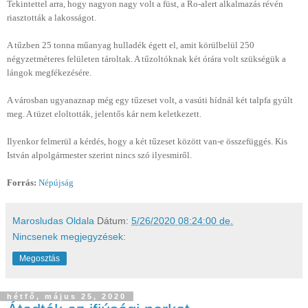
Tekintettel arra, hogy nagyon nagy volt a füst, a Ro-alert alkalmazás révén
riasztották a lakosságot.
A tűzben 25 tonna műanyag hulladék égett el, amit körülbelül 250
négyzetméteres felületen tároltak. A tűzoltóknak két órára volt szükségük a
lángok megfékezésére.
A városban ugyanaznap még egy tűzeset volt, a vasúti hídnál két talpfa gyúlt
meg. A tüzet eloltották, jelentős kár nem keletkezett.
Ilyenkor felmerül a kérdés, hogy a két tűzeset között van-e összefüggés. Kis
István alpolgármester szerint nincs szó ilyesmiről.
Forrás:
Népújság
Marosludas Oldala
Dátum:
5/26/2020 08:24:00 de.
Nincsenek megjegyzések:
Megosztás
hétfő, május 25, 2020