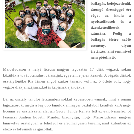
ballagás, befejezetlenül,
tátongó ürességgel ért
véget az iskola a
nyolcadikosok és a
tizenkettedikesek
számára. Pedig a
ballagás életre szóló
esemény, olyan
életérzés, ami semmivel
nem pótolható.
Marosludason a helyi líceum magyar tagozatán 17 diák végzett, sokan
közülük a továbbtanulást választják, egyetemre jelentkeznek. A végzős diákok
osztályfőnöke Kis Tímea angol szakos tanárnő volt, az ő ötlete volt, hogy
végzős diákjai szájmaszkot is kapjanak ajándékba.
Bár az osztály tanulói létszámban sokkal kevesebben vannak, mint a román
tagozatosok, mégis a legjobb tanulók a magyar osztályból kerültek ki. A négy
líceumi év osztályzatai alapján Suciu Tünde Renáta lett az évfolyamelső, őt
Ferenczi Andrea követi. Mindez bizonyítja, hogy Marosludason magyar
tannyelvű osztályban is lehet jól és eredményesen tanulni, amit különben az
előző évfolyamok is igazoltak.