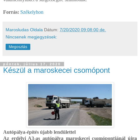
Forrás:
Székelyhon
Marosludas Oldala
Dátum:
7/20/2020 09:08:00 de.
Nincsenek megjegyzések:
Megosztás
péntek, július 17, 2020
Készül a maroskecei csomópont
Autópálya-építés újabb lendülettel
Az erdélyi A3-as autópálya maroskecei csomópontjánál újra