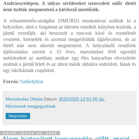
Andrássytelepen. A súlyos sérüléseket szenvedett sofőr életét
nem tudták megmenteni a kiérkező mentősök.
A rohammentős-szolgálat (SMURD) munkatársai szálltak ki a
helyszínre, ahol a forgalmat az úttesten mindkét irányban lezárták, a
jármű vezetőjét, aki beszorult a roncsok közé és eszméletét
vesztette, kiemelték és azonnal megpróbálták újjáéleszteni, de az
életét már nem sikerült megmenteni. A helyszínelő rendőrök
tájékoztatása szerint a 33 éves, marosludasi férfi egyedül
tartózkodott az autóban, amikor egy éles kanyarban elveszítette
uralmát a jármű felett és az úttest másik oldalára sodródott, fának és
egy lakóháznak csapódott.
Forrás:
Székelyhon
Marosludas Oldala
Dátum:
8/26/2020 12:51:00 du.
Nincsenek megjegyzések:
Megosztás
hétfő, július 20, 2020