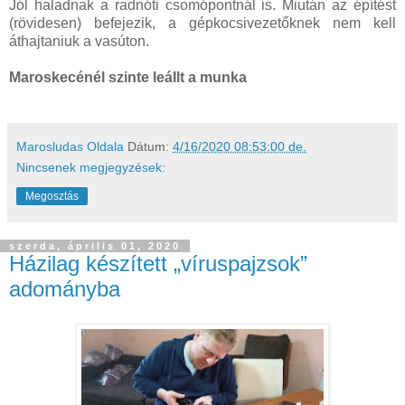
Jól haladnak a radnóti csomópontnál is. Miután az építést
(rövidesen) befejezik, a gépkocsivezetőknek nem kell
áthajtaniuk a vasúton.
Maroskecénél szinte leállt a munka
Marosludas Oldala
Dátum:
4/16/2020 08:53:00 de.
Nincsenek megjegyzések:
Megosztás
szerda, április 01, 2020
Házilag készített „víruspajzsok”
adományba