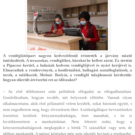
A vendéglátóipart nagyon kedvezőtlenül érintették a járvány miatti
intézkedések. A teraszokat, vendéglőket, bárokat be kellett zárni. Ez történt
a Pipacsos kerttel, a ludasiak kedvenc vendéglőjével és nyári kertjével is.
Elmaradtak a rendezvények, a konfirmálási, ballagási asztalfoglalások, a
torok, a találkozók. Molnár Ibolyát, a vendéglő tulajdonosát kérdeztük:
hogyan sikerült átvészelni ezt az időszakot?
– Az első döbbenenet után próbáltuk elfogadni az elfogadhatatlant.
Gondolkodtam, hogyan tovább, mit helyezzek előtérbe. Vannak olyan
alkalmazottaim, akik első pillanattól velem kezdték, sokat húztunk együtt, s
nem engedhetem meg, hogy elveszítsem őket. A szükségállapot bevezetésekor
tizenöten kerültek kényszerszabadságra, öten maradtak, s én is
lecsökkentettem a munkaóráimat. Nem lehetett tudni, hogy a
kényszerszabadságosok megkapják-e a bérük 75 százalékát vagy sem, de
időben megkapták. A májusi kéréseket még nem sikerült bevinni a rendszerbe,