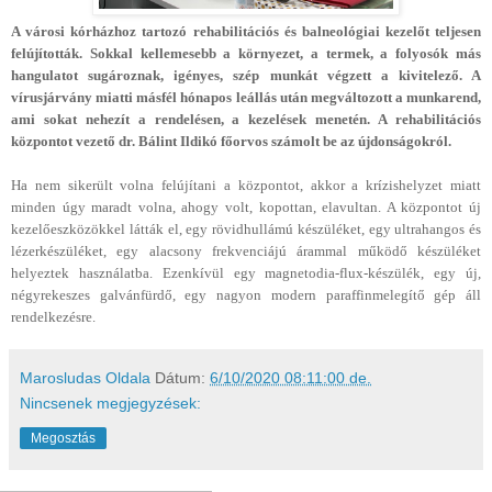
A városi kórházhoz tartozó rehabilitációs és balneológiai kezelőt teljesen
felújították. Sokkal kellemesebb a környezet, a termek, a folyosók más
hangulatot sugároznak, igényes, szép munkát végzett a kivitelező. A
vírusjárvány miatti másfél hónapos leállás után megváltozott a munkarend,
ami sokat nehezít a rendelésen, a kezelések menetén. A rehabilitációs
központot vezető dr. Bálint Ildikó főorvos számolt be az újdonságokról.
Ha nem sikerült volna felújítani a központot, akkor a krízishelyzet miatt
minden úgy maradt volna, ahogy volt, kopottan, elavultan. A központot új
kezelőeszközökkel látták el, egy rövidhullámú készüléket, egy ultrahangos és
lézerkészüléket, egy alacsony frekvenciájú árammal működő készüléket
helyeztek használatba. Ezenkívül egy magnetodia-flux-készülék, egy új,
négyrekeszes galvánfürdő, egy nagyon modern paraffinmelegítő gép áll
rendelkezésre.
Marosludas Oldala
Dátum:
6/10/2020 08:11:00 de.
Nincsenek megjegyzések:
Megosztás