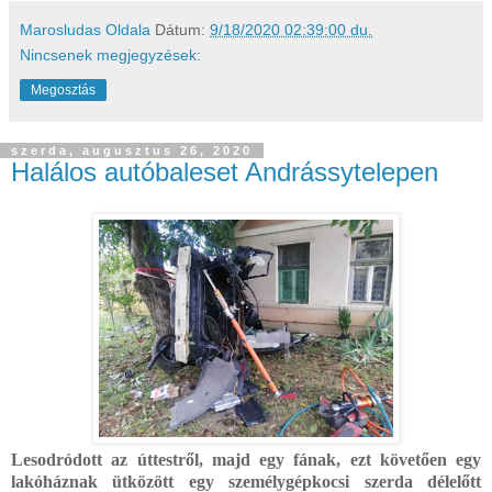
Marosludas Oldala
Dátum:
9/18/2020 02:39:00 du.
Nincsenek megjegyzések:
Megosztás
szerda, augusztus 26, 2020
Halálos autóbaleset Andrássytelepen
Lesodródott az úttestről, majd egy fának, ezt követően egy
lakóháznak ütközött egy személygépkocsi szerda délelőtt