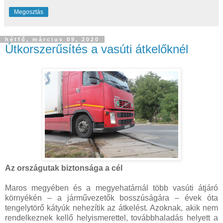
Megosztás
hétfő, március 09, 2020
Útkorszerűsítés a vasúti átkelőknél
Az országutak biztonsága a cél
Maros megyében és a megyehatárnál több vasúti átjáró
környékén – a járművezetők bosszúságára – évek óta
tengelytörő kátyúk nehezítik az átkelést. Azoknak, akik nem
rendelkeznek kellő helyismerettel, továbbhaladás helyett a