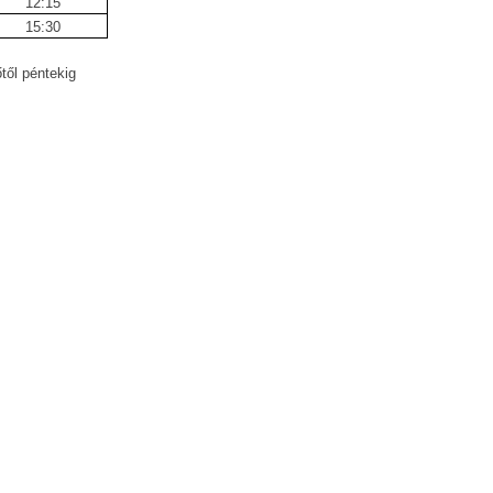
12:15
15:30
től péntekig