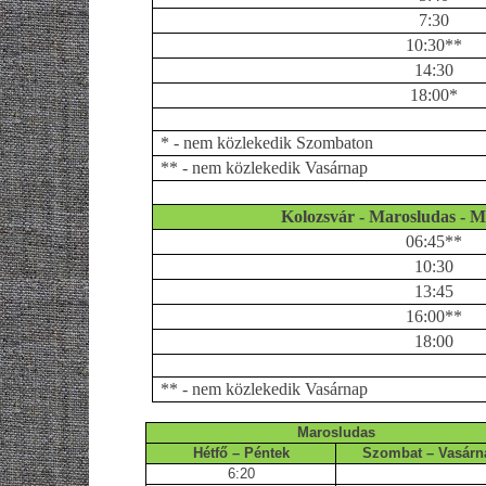
7:30
10:30**
14:30
18:00*
* - nem közlekedik Szombaton
** - nem közlekedik Vasárnap
Kolozsvár - Marosludas - M
06:45**
10:30
13:45
16:00**
18:00
** - nem közlekedik Vasárnap
Marosludas
Hétfő – Péntek
Szombat – Vasárn
6:20