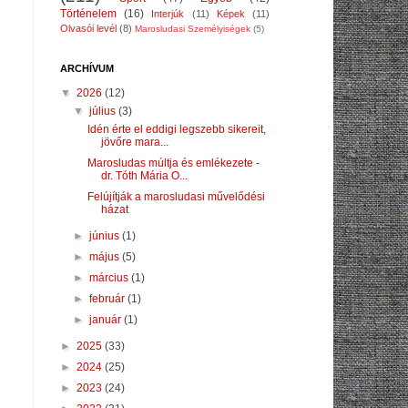
Történelem
(16)
Interjúk
(11)
Képek
(11)
Olvasói levél
(8)
Marosludasi Személyiségek
(5)
ARCHÍVUM
▼
2026
(12)
▼
július
(3)
Idén érte el eddigi legszebb sikereit,
jövőre mara...
Marosludas múltja és emlékezete -
dr. Tóth Mária O...
Felújítják a marosludasi művelődési
házat
►
június
(1)
►
május
(5)
►
március
(1)
►
február
(1)
►
január
(1)
►
2025
(33)
►
2024
(25)
►
2023
(24)