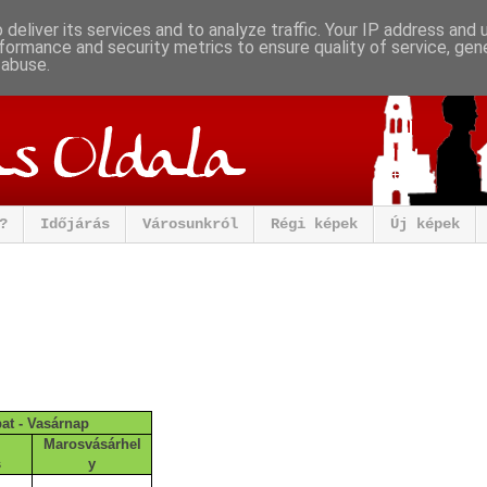
deliver its services and to analyze traffic. Your IP address and
formance and security metrics to ensure quality of service, ge
 abuse.
?
Időjárás
Városunkról
Régi képek
Új képek
t - Vasárnap
Marosvásárhel
s
y