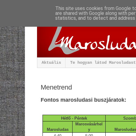
This site uses cookies from Google to 
are shared with Google along with per
statistics, and to detect and address
Aktuális
Te hogyan látod Marosludast
Menetrend
Fontos marosludasi buszjáratok:
Hétfő - Péntek
Szomba
Marosvásárhel
Marosludas
y
Marosluda
4:40
5:00