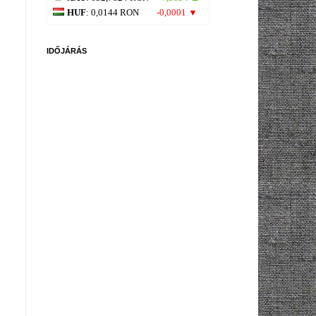
HUF
: 0,0144 RON
-0,0001 ▼
IDŐJÁRÁS