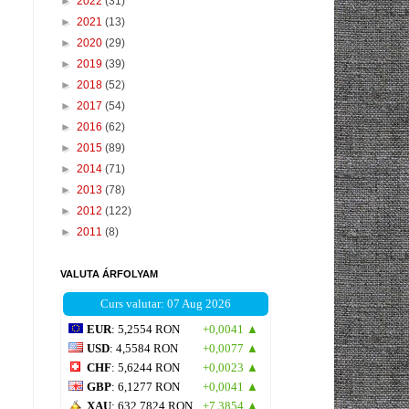
►
2022
(31)
►
2021
(13)
►
2020
(29)
►
2019
(39)
►
2018
(52)
►
2017
(54)
►
2016
(62)
►
2015
(89)
►
2014
(71)
►
2013
(78)
►
2012
(122)
►
2011
(8)
VALUTA ÁRFOLYAM
Curs valutar: 07 Aug 2026
EUR
: 5,2554 RON
+0,0041 ▲
USD
: 4,5584 RON
+0,0077 ▲
CHF
: 5,6244 RON
+0,0023 ▲
GBP
: 6,1277 RON
+0,0041 ▲
XAU
: 632,7824 RON
+7,3854 ▲