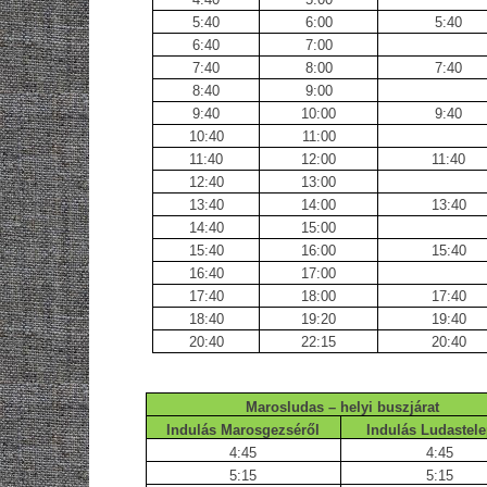
5:40
6:00
5:40
6:40
7:00
7:40
8:00
7:40
8:40
9:00
9:40
10:00
9:40
10:40
11:00
11:40
12:00
11:40
12:40
13:00
13:40
14:00
13:40
14:40
15:00
15:40
16:00
15:40
16:40
17:00
17:40
18:00
17:40
18:40
19:20
19:40
20:40
22:15
20:40
Marosludas – helyi buszjárat
Indulás Marosgezséről
Indulás Ludastele
4:45
4:45
5:15
5:15