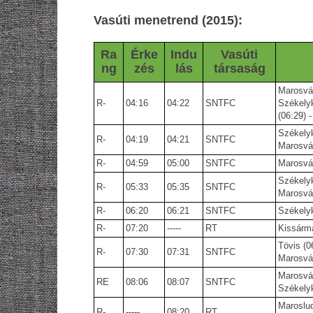
Vasúti
menetrend (2015):
Ra
Érke
Indu
Vasúti
ng
zés
lás
társaság
Marosvás
R-
04:16
04:22
SNTFC
Székelyk
(06:29) 
Székelyk
R-
04:19
04:21
SNTFC
Marosvás
R-
04:59
05:00
SNTFC
Marosvás
Székelyk
R-
05:33
05:35
SNTFC
Marosvás
R-
06:20
06:21
SNTFC
Székelyk
R-
07:20
-----
RT
Kissármá
Tövis (0
R-
07:30
07:31
SNTFC
Marosvás
Marosvás
RE
08:06
08:07
SNTFC
Székelyk
Maroslud
R-
-----
08:20
RT