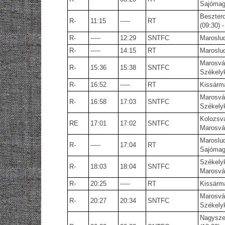
Sajómagy
Beszterc
R-
11:15
-----
RT
(09:30) 
R-
-----
12:29
SNTFC
Maroslud
R-
-----
14:15
RT
Maroslud
Marosvás
R-
15:36
15:38
SNTFC
Székely
R-
16:52
-----
RT
Kissármá
Marosvás
R-
16:58
17:03
SNTFC
Székelyk
Kolozsvá
RE
17:01
17:02
SNTFC
Marosvás
Maroslud
R-
-----
17:04
RT
Sajómagy
Székelyk
R-
18:03
18:04
SNTFC
Marosvás
R-
20:25
-----
RT
Kissármá
Marosvás
R-
20:27
20:34
SNTFC
Székely
Nagyszeb