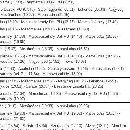
arós (11:30) - Beszterce Északi PU (11:58)
e Északi PU (07:45) - Sajómagyarós (08:11) - Lekence (08:34) - Nagycég
- Mezőméhes (10:27) - Marosludas (11:15)
as (12:29) - Marosvásárhely Déli PU (13:25) - Marosvásárhely (13:40)
as (14:15) - Mezőméhes (15:00) - Kissármás (15:30)
árhely (14:30) - Marosvásárhely Déli PU (14:40) - Marosludas (15:36) -
kocsárd (16:05)
s (15:37) - Mezőméhes (16:05) - Marosludas (16:52)
árhely (15:55) - Marosvásárhely Déli PU (16:06) - Marosludas (16:58) -
ocsárd (17:28) - Nagyenyed (17:51) - Tövis (18:06)
r (14:40) - Apahida (14:58) - Székelykocsárd (16:16) - Marosludas (17:01) -
árhely Déli PU (17:54) - Marosvásárhely (18:09)
as (17:04) - Mezőméhes (17:50) - Nagycég (18:34) - Lekence (19:27) -
arós (19:51) - Saratel (20:07) - Beszterce Északi PU (20:26)
ocsárd (17:34) - Marosludas (18:03) - Marosvásárhely Déli PU (18:53) -
árhely (19:07)
s (19:10) - Mezőméhes (19:38) - Marosludas (20:25)
árhely (19:20) - Marosvásárhely Déli PU (19:32) - Marosludas (20:27) -
kocsárd (21:03)
en (15:54) - Saliste (16:34) - Szerdahely (17:13) - Alvinc (18:11) - Alba Iulia