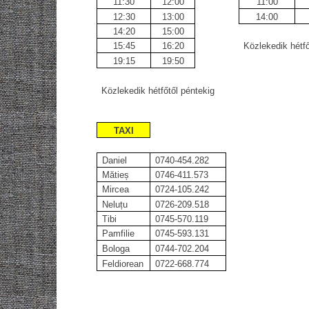
11:30
12:00
11:00
12:30
13:00
14:00
14:20
15:00
15:45
16:20
Közlekedik hétfő
19:15
19:50
Közlekedik hétfőtől péntekig
TAXI
Daniel
0740-454.282
Mătieș
0746-411.573
Mircea
0724-105.242
Neluțu
0726-209.518
Tibi
0745-570.119
Pamfilie
0745-593.131
Bologa
0744-702.204
Feldiorean
0722-668.774