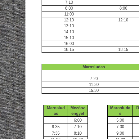
7:10
8:00
8:00
11:00
12:10
12:10
13:10
14:10
15:10
16:00
18:15
18:15
Marosludas
7:20
11:30
15:30
Maroslud
Mezősz
Marosluda
D
as
engyel
s
6:00
5:00
6:35
7:10
7:00
7:35
8:10
9:00