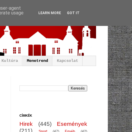
 user-agent
nerate usage
LEARN MORE
GOT IT
Kultúra
Menetrend
Kapcsolat
CÍMKÉK
Hirek
(445)
Események
(211)
Sport
(47)
Egyéb
(42)