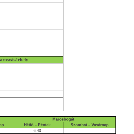
arosvásárhely
Marosbogát
ap
Hétfő – Péntek
Szombat – Vasárnap
6:40