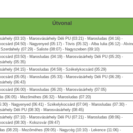
Útvonal
árhely (03:10) - Marosvásárhely Déli PU (03:21) - Marosludas (04:16) -
ocsárd (04:50) - Nagyenyed (05:17) - Tövis (05:32) - Alba Iulia (06:12) - Alvin
- Szerdahely (07:29) - Saliste (08:07) - Nagyszeben (09:10)
ocsárd (03:50) - Marosludas (04:19) - Marosvásárhely Déli PU (05:20) -
árhely (05:35)
árhely (04:15) - Marosludas (04:59) - Székelykocsárd (05:29)
ocsárd (05:05) - Marosludas (05:33) - Marosvásárhely Déli PU (06:28) -
árhely (06:43)
ocsárd (06:00) - Marosludas (06:20) - Marosvásárhely (07:05)
s (06:05) - Mezőméhes (06:32) - Marosludas (07:20)
6:30) - Nagyenyed (06:41) - Székelykocsárd (07:04) - Marosludas (07:30) -
árhely Déli PU (08:30) - Marosvásárhely (08:45)
árhely (07:10) - Marosvásárhely Déli PU (07:21) - Marosludas (08:06) -
ocsárd (08:30) - Kolozsvár (09:47)
as (08:20) - Mezőméhes (09:05) - Nagycég (10:10) - Lekence (11:06) -