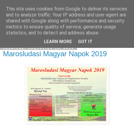
This site uses cookies from Google to deliver its services
and to analyze traffic. Your IP address and user-agent are
shared with Google along with performance and security
metrics to ensure quality of service, generate usage
statistics, and to detect and address abuse.
▼
LEARN MORE
GOT IT
vasárnap, augusztus 11, 2019
Marosludasi Magyar Napok 2019