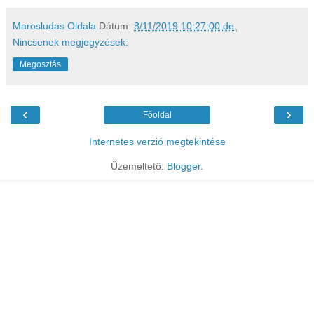
Marosludas Oldala
Dátum:
8/11/2019 10:27:00 de.
Nincsenek megjegyzések:
Megosztás
‹
›
Főoldal
Internetes verzió megtekintése
Üzemeltető:
Blogger
.