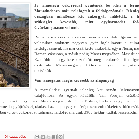
Jó minőségű cukorrépát gyűjtenek be idén a terme
Marosludason már nekifogtak a feldolgozásnak. Jelenle
országban mindössze két cukorgyár működik, a h
szükséglet kevesebb, mint egyharmadát fede
Gyárlátogatáson voltunk.
Romániában csaknem kétszáz éves a cukorfeldolgozás, és
valamikor csaknem negyven gyár foglalkozott a cukor
feldolgozásával, ma már csak kettő működik: egy a Neamț m
Roman városban, a másik pedig Maros megyében, Marosluda
Ez utóbbiban egy hete kezdődött meg a cukorrépa feldolgo
csütörtökön Maros megye prefektusa a helyszínen járt, akit 
elkísértük.
Van támogatás, mégis kevesebb az alapanyag
A marosludasi gyárnak jelenleg két román üzletasszo
tulajdonosa. Az egyik közülük, Vali Porojan csütört
át, aminek nagy részét Maros megyei, de Fehér, Kolozs, Szeben megyei termel
ermés begyűjtésével, ráadásul az alapanyag minősége sem volt tökéletes. Idén csö
l begyűjtött cukorrépát tudnának feldolgozni, csak 3900 hektárt tudtak leszerződni.
.
0 hozzászólás