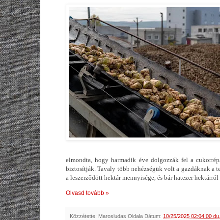
elmondta, hogy harmadik éve dolgozzák fel a cukorrép
biztosítják. Tavaly több nehézségük volt a gazdáknak a t
a leszerződött hektár mennyisége, és bár hatezer hektárró
Olvasd tovább »
Közzétette:
Marosludas Oldala
Dátum:
10/25/2025 02:04:00 du