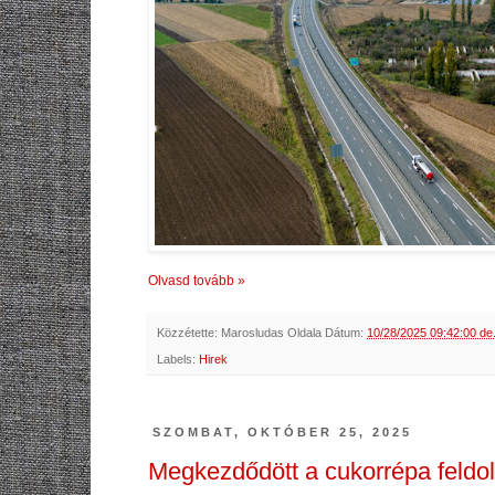
Olvasd tovább »
Közzétette:
Marosludas Oldala
Dátum:
10/28/2025 09:42:00 de
Labels:
Hirek
SZOMBAT, OKTÓBER 25, 2025
Megkezdődött a cukorrépa feldo