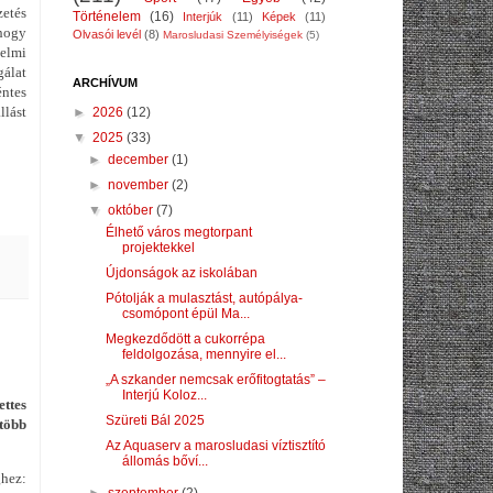
zetés
Történelem
(16)
Interjúk
(11)
Képek
(11)
 hogy
Olvasói levél
(8)
Marosludasi Személyiségek
(5)
delmi
gálat
ARCHÍVUM
ntes
lást
►
2026
(12)
▼
2025
(33)
►
december
(1)
►
november
(2)
▼
október
(7)
Élhető város megtorpant
projektekkel
Újdonságok az iskolában
Pótolják a mulasztást, autópálya-
csomópont épül Ma...
Megkezdődött a cukorrépa
feldolgozása, mennyire el...
„A szkander nemcsak erőfitogtatás” –
Interjú Koloz...
ttes
Szüreti Bál 2025
 több
Az Aquaserv a marosludasi víztisztító
állomás bőví...
ghez:
►
szeptember
(2)