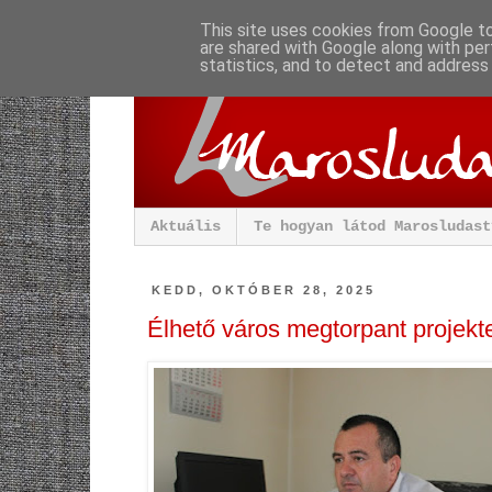
This site uses cookies from Google to 
are shared with Google along with per
statistics, and to detect and address
Aktuális
Te hogyan látod Marosludast
KEDD, OKTÓBER 28, 2025
Élhető város megtorpant projekt