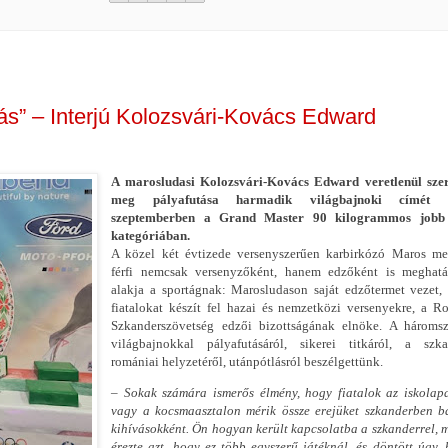
ás” – Interjú Kolozsvári-Kovács Edward
A marosludasi Kolozsvári-Kovács Edward veretlenül szer
meg pályafutása harmadik világbajnoki címét 
szeptemberben a Grand Master 90 kilogrammos jobb
kategóriában.
A közel két évtizede versenyszerűen karbirkózó Maros me
férfi nemcsak versenyzőként, hanem edzőként is meghatá
alakja a sportágnak: Marosludason saját edzőtermet vezet,
fiatalokat készít fel hazai és nemzetközi versenyekre, a 
Szkanderszövetség edzői bizottságának elnöke. A háromsz
világbajnokkal pályafutásáról, sikerei titkáról, a szka
romániai helyzetéről, utánpótlásról beszélgettünk.
– Sokak számára ismerős élmény, hogy fiatalok az iskolap
vagy a kocsmaasztalon mérik össze erejüket szkanderben b
kihívásokként. Ön hogyan került kapcsolatba a szkanderrel, 
érezte azt, hogy ez több egyszerű játéknál, és döntött úgy,