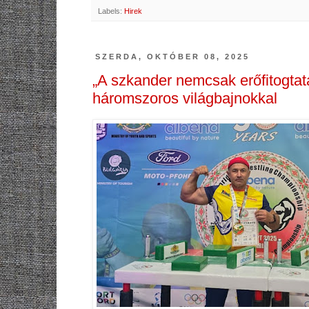
Labels:
Hirek
SZERDA, OKTÓBER 08, 2025
„A szkander nemcsak erőfitogtat
háromszoros világbajnokkal