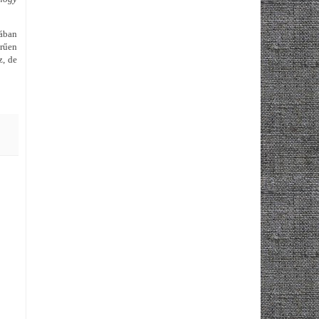
ában
erűen
z, de