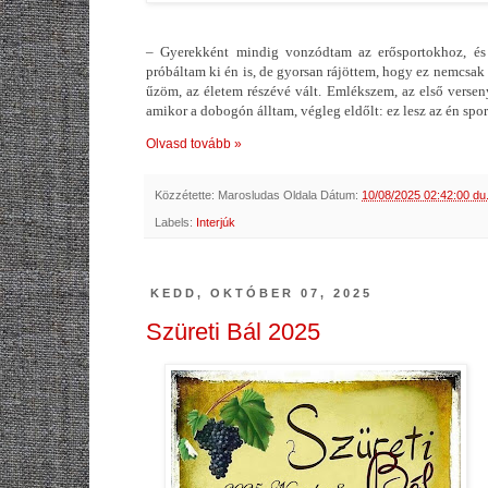
– Gyerekként mindig vonzódtam az erősportokhoz, és t
próbáltam ki én is, de gyorsan rájöttem, hogy ez nemcsak a
űzöm, az életem részévé vált. Emlékszem, az első versen
amikor a dobogón álltam, végleg eldőlt: ez lesz az én spo
Olvasd tovább »
Közzétette:
Marosludas Oldala
Dátum:
10/08/2025 02:42:00 du
Labels:
Interjúk
KEDD, OKTÓBER 07, 2025
Szüreti Bál 2025