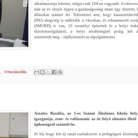
alkalmazottja lehetne, mégis csak 104-en vagyunk. A városve
már az év elején éppen a gazdaságosság miatt úgy döntött,
állásokat számol fel. Tekintettel arra, hogy katasztrófavé
(ISU) alegység is működik a városban, és rohammentő szol
(SMURD) is van, 10 személyt építettek le a helyi önké
tűzoltószolgálattól, a helyi rendőrségnél pedig hét ál
szüntettek meg – tájékoztatott az alpolgármester.
.
0 hozzászólás
Aszalos Rozália, az 1-es Számú Általános Iskola helye
igazgatója, zene- és vallástanár az itt folyó oktatást illető
újdonságról számolt be.
Jó hír, hogy két új tanár csatlakozott a pedagógusi közössé