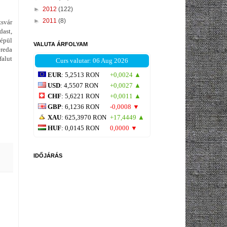
►
2012
(122)
►
2011
(8)
zsvár
ast,
 épül
VALUTA ÁRFOLYAM
ereda
alut
Curs valutar: 06 Aug 2026
EUR
: 5,2513 RON
+0,0024 ▲
USD
: 4,5507 RON
+0,0027 ▲
CHF
: 5,6221 RON
+0,0011 ▲
GBP
: 6,1236 RON
-0,0008 ▼
XAU
: 625,3970 RON
+17,4449 ▲
HUF
: 0,0145 RON
0,0000 ▼
IDŐJÁRÁS