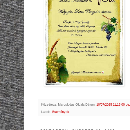
Közzétette:
Marosludas Oldala
Dátum:
10/07/2025 11:15:00 de.
Labels:
Események