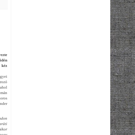
ezte
idén
 kéz
gyei
rozó
 ahol
Román
oros
nder
adon
aráti
mikor
 hogy