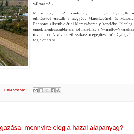
változástól.
Maros megyén az A3-as autópálya halad át, ami Gyalu, Kolo
érintésével érkezik a megyébe Maroskecénél, és Maroslud
Radnótot elkerülve ér el Marosvásárhely közelébe. Jelenleg
ennek meghosszabbítása, jól haladnak a Nyárádtő–Nyárádsz
útvonalon. A következő szakasz megépítése már Gyergyóalf
fogja érinteni.
.
0 hozzászólás
lgozása, mennyire elég a hazai alapanyag?