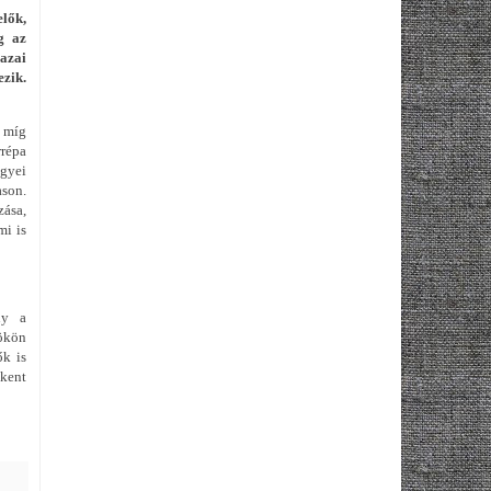
lők,
g az
azai
zik.
 míg
répa
egyei
son.
zása,
mi is
ny a
ökön
ők is
kkent