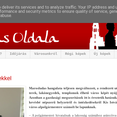
deliver its services and to analyze traffic. Your IP address and
formance and security metrics to ensure quality of service, ge
 abuse.
?
Időjárás
Városunkról
Régi képek
Új képek
ekkel
Marosludas hangulata teljesen megváltozott, a rendezett u
terek, lakónegyedek, templomok élhető város képét nyújt
Azonban a gazdasági megszorítások itt is éreztetik hatásuk
kevésbé népszerű helyzetről és intézkedésekről Kis Istvá
város alpolgármestere számolt be lapunknak.
– A polgármesteri hivatalnak a lakosság számához arányítv