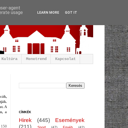
 user-agent
nerate usage
LEARN MORE
GOT IT
Kultúra
Menetrend
Kapcsolat
tcák,
ják.
at. A
n, a
CÍMKÉK
Hirek
(445)
Események
(211)
a 150
Sport
(47)
Egyéb
(42)