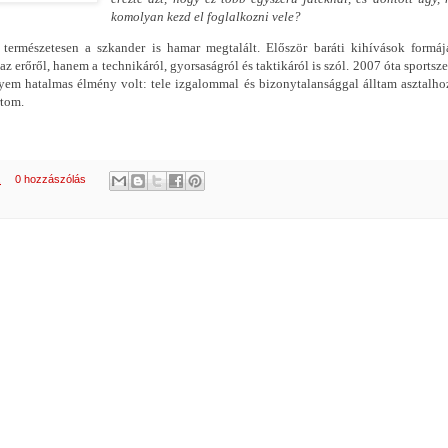
komolyan kezd el foglalkozni vele?
ermészetesen a szkander is hamar megtalált. Először baráti kihívások formáj
z erőről, hanem a technikáról, gyorsaságról és taktikáról is szól. 2007 óta sportsz
yem hatalmas élmény volt: tele izgalommal és bizonytalansággal álltam asztalho
rtom.
.
0 hozzászólás