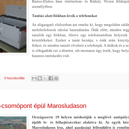
Bartos-Elekes Imre történelem- és Ráduly Vivien földrajz
személyében.
Tanítás alatt fiókban őrzik a telefonokat
Az aligazgató elsősorban azt emelte ki, hogy megoldást talál
mobiltelefonok iskolai használatára. Órák előtt, minden reg
tanulók egy fiókban, illetve egy telefontartóban helyezik
készülékeket. Ezeket a tanár bezárja, s órák után kinyit
fiókot, és minden tanuló elveheti a telefonját. A diákok és a s
is elfogadták ezt a döntést, sőt mostanra úgy érzik, hogy hely
hasznos intézkedés volt.
.
0 hozzászólás
ya-csomópont épül Marosludason
Országszerte 19 helyen módosítják a meglévő autópályá
újabb le- és felhajtósávokat alakítva ki. Az egyik köz
Marosludason lesz, ahol gazdasági fellendülést is reméln