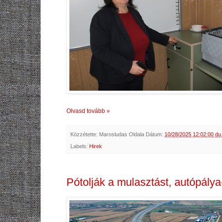
Olvasd tovább »
Közzétette:
Marosludas Oldala
Dátum:
10/28/2025 12:02:00 du
Labels:
Hirek
Pótolják a mulasztást, autópál