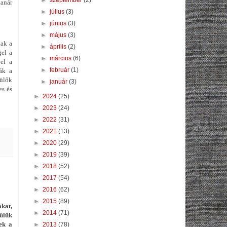
tanár
►
július
(3)
►
június
(3)
►
május
(3)
tak a
►
április
(2)
gel a
►
március
(6)
 el a
►
február
(1)
ják a
zülők
►
január
(3)
es és
►
2024
(25)
►
2023
(24)
►
2022
(31)
►
2021
(13)
►
2020
(29)
►
2019
(39)
►
2018
(52)
►
2017
(54)
►
2016
(62)
►
2015
(89)
kat,
►
2014
(71)
ülük
ek a
►
2013
(78)