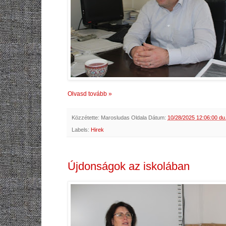
Olvasd tovább »
Közzétette:
Marosludas Oldala
Dátum:
10/28/2025 12:06:00 du
Labels:
Hirek
Újdonságok az iskolában