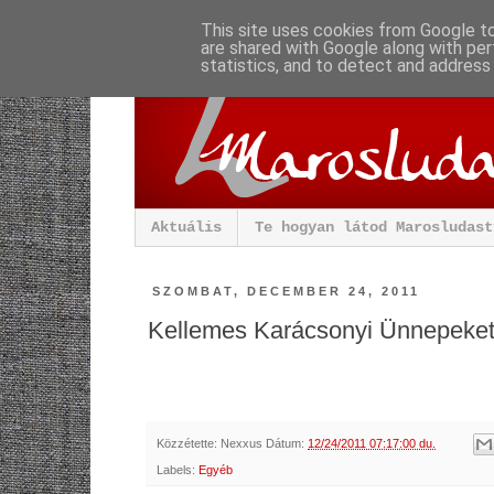
This site uses cookies from Google to 
are shared with Google along with per
statistics, and to detect and address
Aktuális
Te hogyan látod Marosludast
SZOMBAT, DECEMBER 24, 2011
Kellemes Karácsonyi Ünnepeket
Közzétette:
Nexxus
Dátum:
12/24/2011 07:17:00 du.
Labels:
Egyéb