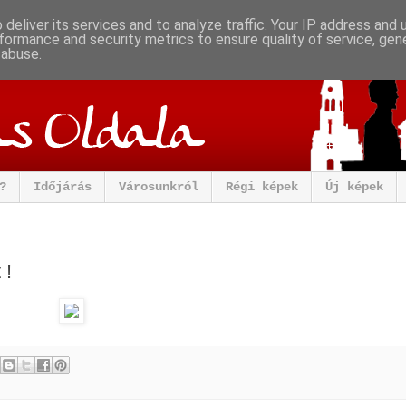
deliver its services and to analyze traffic. Your IP address and
formance and security metrics to ensure quality of service, ge
 abuse.
?
Időjárás
Városunkról
Régi képek
Új képek
 !