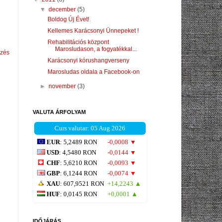
▼
december
(5)
Boldog Új Évet!
Kellemes Karácsonyi Ünnepeket !
Rehabilitációs központ
Marosludason, a fogyatékkal...
yzés
Karácsonyi kórushangverseny
Marosludas oldala a Facebook-on
►
november
(3)
VALUTA ÁRFOLYAM
Curs valutar: 05 Aug 2026
EUR
: 5,2489 RON
-0,0008 ▼
USD
: 4,5480 RON
-0,0144 ▼
CHF
: 5,6210 RON
-0,0093 ▼
GBP
: 6,1244 RON
-0,0074 ▼
XAU
: 607,9521 RON
+14,2243 ▲
HUF
: 0,0145 RON
+0,0001 ▲
IDŐJÁRÁS