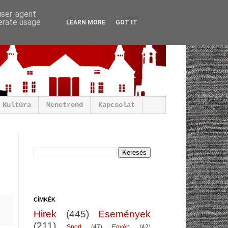
 user-agent
nerate usage
LEARN MORE
GOT IT
Kultúra
Menetrend
Kapcsolat
CÍMKÉK
Hirek
(445)
Események
(211)
Sport
(47)
Egyéb
(42)