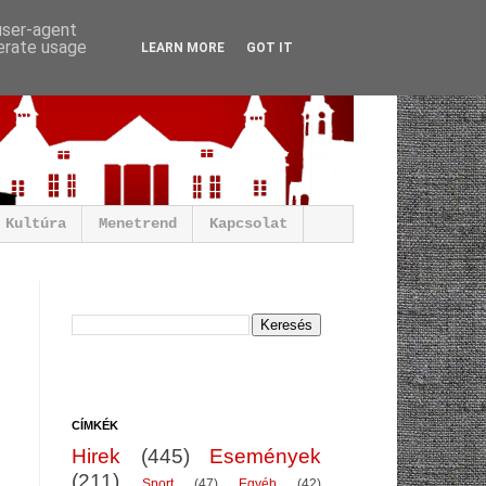
 user-agent
nerate usage
LEARN MORE
GOT IT
Kultúra
Menetrend
Kapcsolat
CÍMKÉK
Hirek
(445)
Események
(211)
Sport
(47)
Egyéb
(42)