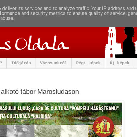
deliver its services and to analyze traffic. Your IP address and
formance and security metrics to ensure quality of service, ge
 abuse.
?
Időjárás
Városunkról
Régi képek
Új képek
t alkotó tábor Marosludason