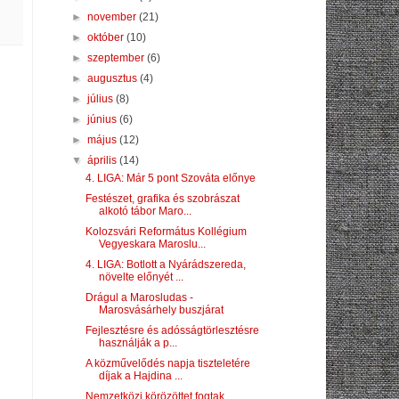
►
november
(21)
►
október
(10)
►
szeptember
(6)
►
augusztus
(4)
►
július
(8)
►
június
(6)
►
május
(12)
▼
április
(14)
4. LIGA: Már 5 pont Szováta előnye
Festészet, grafika és szobrászat
alkotó tábor Maro...
Kolozsvári Református Kollégium
Vegyeskara Maroslu...
4. LIGA: Botlott a Nyárádszereda,
növelte előnyét ...
Drágul a Marosludas -
Marosvásárhely buszjárat
Fejlesztésre és adósságtörlesztésre
használják a p...
A közművelődés napja tiszteletére
díjak a Hajdina ...
Nemzetközi körözöttet fogtak