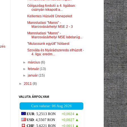
Gólgazdag forduló a 4. ligában:
csúnyán kikapott a...
Kellemes Húsvéti Ünnepeket
Marosludasi "Maros" -
Marosvásárhelyi MSE 2 - 3
Marosludasi "Maros" -
Marosvásárhelyi MSE labdarúg...
"Mulassunk együtt" Nótaest
yzés
Szováta és Nyárádszereda elhúzott -
4. liga: eredm...
►
március
(6)
►
február
(13)
►
január
(15)
►
2011
(8)
VALUTA ÁRFOLYAM
Curs valutar: 06 Aug 2026
EUR
: 5,2513 RON
+0,0024 ▲
USD
: 4,5507 RON
+0,0027 ▲
CHF
: 5,6221 RON
+0,0011 ▲