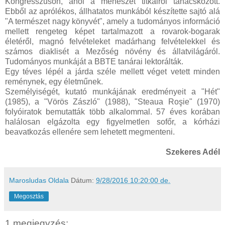
Kongresszuson, ahol a méhészet titkairól tanácskozott.
Ebből az aprólékos, állhatatos munkából készítette sajtó alá
"A természet nagy könyvét", amely a tudományos információ
mellett rengeteg képet tartalmazott a rovarok-bogarak
életéről, magnó felvételeket madárhang felvételekkel és
számos diaklisét a Mezőség növény és állatvilágáról.
Tudományos munkáját a BBTE tanárai lektorálták.
Egy téves lépél a járda széle mellett véget vetett minden
reménynek, egy életműnek.
Személyiségét, kutató munkájának eredményeit a "Hét"
(1985), a "Vörös Zászló" (1988), "Steaua Roşie" (1970)
folyóiratok bemutatták több alkalommal. 57 éves korában
halálosan elgázolta egy figyelmetlen sofőr, a kórházi
beavatkozás ellenére sem lehetett megmenteni.
Szekeres Adél
Marosludas Oldala
Dátum:
9/28/2016 10:20:00 de.
Megosztás
1 megjegyzés: