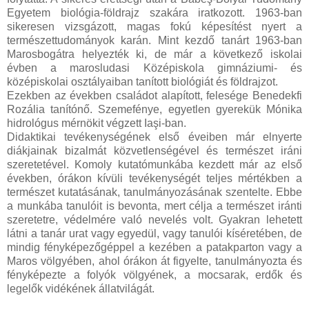
Egyetem biológia-földrajz szakára iratkozott. 1963-ban
sikeresen vizsgázott, magas fokú képesítést nyert a
természettudományok karán. Mint kezdő tanárt 1963-ban
Marosbogátra helyezték ki, de már a következő iskolai
évben a marosludasi Középiskola gimnáziumi- és
középiskolai osztályaiban tanított biológiát és földrajzot.
Ezekben az években családot alapított, felesége Benedekfi
Rozália tanítónő. Szemefénye, egyetlen gyerekük Mónika
hidrológus mérnökit végzett Iaşi-ban.
Didaktikai tevékenységének első éveiben már elnyerte
diákjainak bizalmát közvetlenségével és természet iráni
szeretetével. Komoly kutatómunkába kezdett már az első
években, órákon kívüli tevékenységét teljes mértékben a
természet kutatásának, tanulmányozásának szentelte. Ebbe
a munkába tanulóit is bevonta, mert célja a természet iránti
szeretetre, védelmére való nevelés volt. Gyakran lehetett
látni a tanár urat vagy egyedül, vagy tanulói kíséretében, de
mindig fényképezőgéppel a kezében a patakparton vagy a
Maros völgyében, ahol órákon át figyelte, tanulmányozta és
fényképezte a folyók völgyének, a mocsarak, erdők és
legelők vidékének állatvilágát.