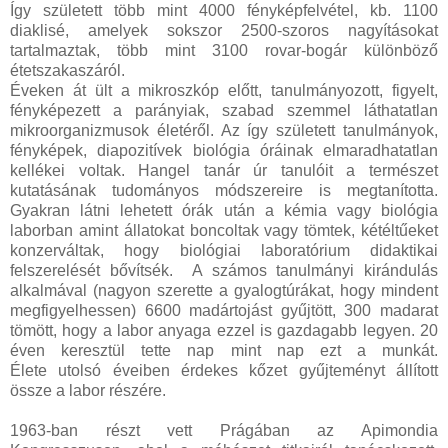
Így született több mint 4000 fényképfelvétel, kb. 1100
diaklisé, amelyek sokszor 2500-szoros nagyításokat
tartalmaztak, több mint 3100 rovar-bogár különböző
étetszakaszáról.
Éveken át ült a mikroszkóp előtt, tanulmányozott, figyelt,
fényképezett a parányiak, szabad szemmel láthatatlan
mikroorganizmusok életéről. Az így született tanulmányok,
fényképek, diapozitívek biológia óráinak elmaradhatatlan
kellékei voltak. Hangel tanár úr tanulóit a természet
kutatásának tudományos módszereire is megtanította.
Gyakran látni lehetett órák után a kémia vagy biológia
laborban amint állatokat boncoltak vagy tömtek, kétéltűeket
konzerváltak, hogy biológiai laboratórium didaktikai
felszerelését bővítsék. A számos tanulmányi kirándulás
alkalmával (nagyon szerette a gyalogtúrákat, hogy mindent
megfigyelhessen) 6600 madártojást gyűjtött, 300 madarat
tömött, hogy a labor anyaga ezzel is gazdagabb legyen. 20
éven keresztül tette nap mint nap ezt a munkát.
Élete utolsó éveiben érdekes kőzet gyűjteményt állított
össze a labor részére.
1963-ban részt vett Prágában az Apimondia