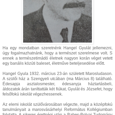
Ha egy mondatban szeretnénk Hangel Gyulát jellemezni,
úgy fogalmazhatnánk, hogy a természet szerelmese volt. S
ennek a természetimádó életnek nagyon korán véget vetett
egy banális közúti baleset, életműve beteljesedése előtt.
Hangel Gyula 1932. március 23-án született Marosludason.
A szülői ház a Szengyeli utcában (ma Március 8) található.
Édesapja asztalosmester, édesanyja háztartásbeli,
áldozatok árán taníttatták két fiúkat, Gyulát és Józsefet, hogy
felsőfokú iskolát végezhessenek.
Az elemi iskolát szülővárosában végezte, majd a középfokú
tanulmányait a marosvásárhelyi Református Kollégiumban
folytatta. A sikeres érettségi után a Babeş-Bolyai Tudomány