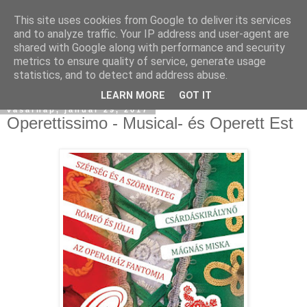
This site uses cookies from Google to deliver its services
and to analyze traffic. Your IP address and user-agent are
shared with Google along with performance and security
metrics to ensure quality of service, generate usage
statistics, and to detect and address abuse.
▼
LEARN MORE
GOT IT
vasárnap, január 29, 2017
Operettissimo - Musical- és Operett Est