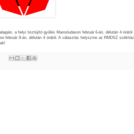
alapján,
a helyi tisztújító gyűlés Marosludason február 6-án, délután 4 órától
lése február 8-án, délután 4 órától. A választás helyszíne az RMDSZ székház
nak!