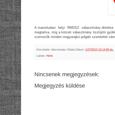
A marosludasi helyi RMDSZ v
álasztmány döntése 
megtartva, míg a körzeti választmány tisztújító gyű
szervezők minden magyarajk
ú
polgárt szeretettel vár
Közzétette:
Marosludas Oldala
Dátum:
1/27/2013 10:14:00 du.
Labels:
Hirek
Nincsenek megjegyzések:
Megjegyzés küldése