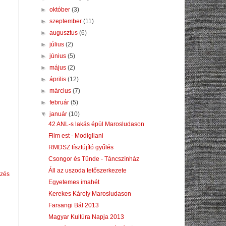
►
október
(3)
►
szeptember
(11)
►
augusztus
(6)
►
július
(2)
►
június
(5)
►
május
(2)
►
április
(12)
►
március
(7)
►
február
(5)
▼
január
(10)
42 ANL-s lakás épül Marosludason
Film est - Modigliani
RMDSZ tísztújító gyűlés
Csongor és Tünde - Táncszínház
Áll az uszoda tetőszerkezete
yzés
Egyetemes imahét
Kerekes Károly Marosludason
Farsangi Bál 2013
Magyar Kultúra Napja 2013