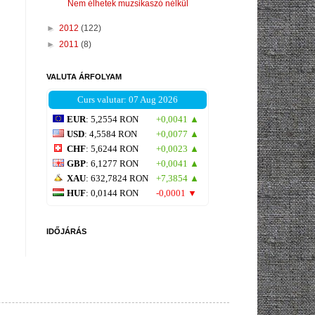
Nem élhetek muzsikaszó nélkül
►
2012
(122)
►
2011
(8)
VALUTA ÁRFOLYAM
Curs valutar: 07 Aug 2026
EUR
: 5,2554 RON
+0,0041 ▲
USD
: 4,5584 RON
+0,0077 ▲
CHF
: 5,6244 RON
+0,0023 ▲
GBP
: 6,1277 RON
+0,0041 ▲
XAU
: 632,7824 RON
+7,3854 ▲
HUF
: 0,0144 RON
-0,0001 ▼
IDŐJÁRÁS