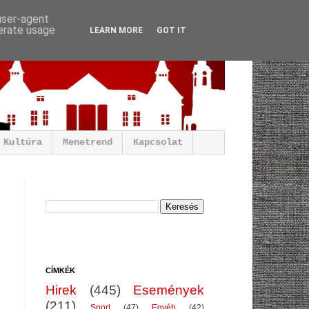
 user-agent
nerate usage
LEARN MORE
GOT IT
Kultúra
Menetrend
Kapcsolat
CÍMKÉK
Hirek
(445)
Események
(211)
Sport
(47)
Egyéb
(42)