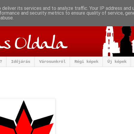
deliver its services and to analyze traffic. Your IP address and
formance and security metrics to ensure quality of service, ge
 abuse.
?
Időjárás
Városunkról
Régi képek
Új képek