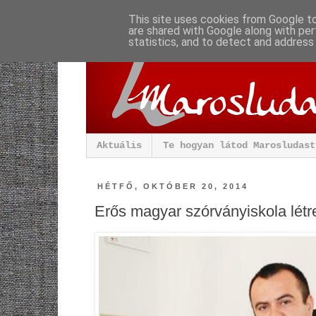
This site uses cookies from Google to 
are shared with Google along with per
statistics, and to detect and address
Aktuális
Te hogyan látod Marosludast
HÉTFŐ, OKTÓBER 20, 2014
Erős magyar szórványiskola létr