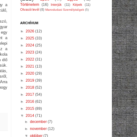
Történelem
(16)
gy a
Interjúk
(11)
Képek
(11)
Olvasói levél
(8)
Marosludasi Személyiségek
(5)
ülő,
szó,
ARCHÍVUM
gyar
►
2026
(12)
 egy
nt a
►
2025
(33)
lepi
►
2024
(25)
Az a
►
2023
(24)
kola
►
2022
(31)
 élő
ük.
►
2021
(13)
tás,
►
2020
(29)
ről,
►
2019
(39)
Arra
hogy
►
2018
(52)
►
2017
(54)
►
2016
(62)
►
2015
(89)
▼
2014
(71)
►
december
(7)
►
november
(12)
▼
október
(7)