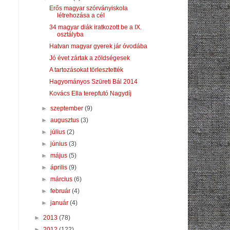
Erős magyar szórványiskola
létrehozása a cél
34 magyar diák iratkozott be a IX.
osztályba
Hatvan magyar gyerek jár óvodába
Jó évet zártak a zöldségesek
A tartozásokat törlesztették
Hagyományos Szüreti Bál 2014
Kovács Ella terepfutó Nagydíj
►
szeptember
(9)
►
augusztus
(3)
►
július
(2)
►
június
(3)
►
május
(5)
►
április
(9)
►
március
(6)
►
február
(4)
►
január
(4)
►
2013
(78)
►
2012
(122)