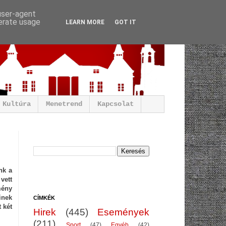
 user-agent
nerate usage
LEARN MORE
GOT IT
Kultúra
Menetrend
Kapcsolat
nk a
vett
mény
inek
CÍMKÉK
 két
Hirek
(445)
Események
(211)
Sport
(47)
Egyéb
(42)