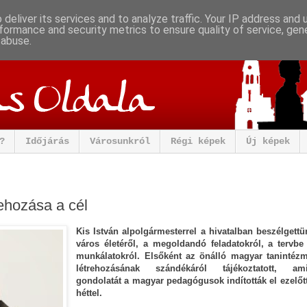
deliver its services and to analyze traffic. Your IP address and
formance and security metrics to ensure quality of service, ge
 abuse.
?
Időjárás
Városunkról
Régi képek
Új képek
ehozása a cél
Kis István alpolgármesterrel a hivatalban beszélgettü
város életéről, a megoldandó feladatokról, a tervbe 
munkálatokról. Elsőként az önálló magyar tanintéz
létrehozásának szándékáról tájékoztatott, am
gondolatát a magyar pedagógusok indították el ezelőtt
héttel.