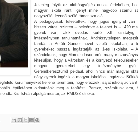
Jelenleg folyik az aláírásgyűjtés annak érdekében, ho
magyar iskola iránti igényt minél nagyobb számú sz
nagyszülő, leendő szülő támassza alá.
A pedagógusok felvetették, hogy jogos igényről van 
hiszen városi szinten – beleértve a telepet is – 420 ma
gyerek van, akik óvodás kortól XII. osztályig
intézményben tanulhatnának. Andrássytelepen megszű
tanítás a Petőfi Sándor nevét viselő iskolában, a te
gyerekeket busszal ingáztatják az 1-es iskolába. – 
szándékunk, hogy Marosludason erős magyar szórványis
létesüljön, hogy a városban és a környező településeken
magyar gyerekeket egy intézménybe gyűjts
Gerendkeresztúrról például, ahol nincs már magyar okta
négy gyerek ingázik a magyar iskolába. Ingáznak Bükkös
felelő körülményeket kellene teremteni, hogy érezzék, saját iskolájuk van! 
önálló épületében oldhatnánk meg a tanítást. Persze, számítunk arra, 
– mondta Kis István alpolgármester, az RMDSZ elnöke.
.