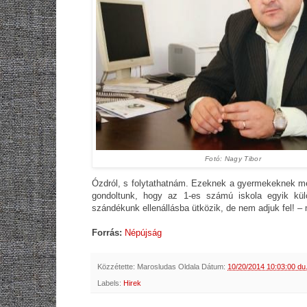
Fotó: Nagy Tibor
Ózdról, s folytathatnám. Ezeknek a gyermekeknek meg
gondoltunk, hogy az 1-es számú iskola egyik kül
szándékunk ellenállásba ütközik, de nem adjuk fel! 
Forrás:
Népújság
Közzétette:
Marosludas Oldala
Dátum:
10/20/2014 10:03:00 du
Labels:
Hirek