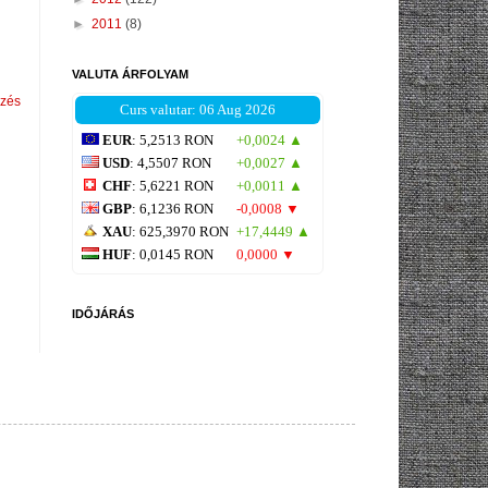
►
2011
(8)
VALUTA ÁRFOLYAM
yzés
Curs valutar: 06 Aug 2026
EUR
: 5,2513 RON
+0,0024 ▲
USD
: 4,5507 RON
+0,0027 ▲
CHF
: 5,6221 RON
+0,0011 ▲
GBP
: 6,1236 RON
-0,0008 ▼
XAU
: 625,3970 RON
+17,4449 ▲
HUF
: 0,0145 RON
0,0000 ▼
IDŐJÁRÁS