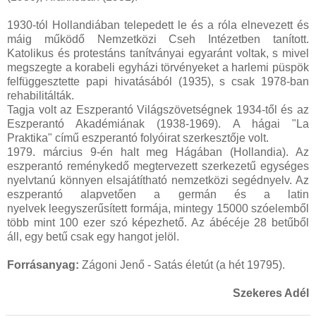
1930-tól Hollandiában telepedett le és a róla elnevezett és
máig működő Nemzetközi Cseh Intézetben tanított.
Katolikus és protestáns tanítványai egyaránt voltak, s mivel
megszegte a korabeli egyházi törvényeket a harlemi püspök
felfüggesztette papi hivatásából (1935), s csak 1978-ban
rehabilitálták.
Tagja volt az Eszperantó Világszövetségnek 1934-től és az
Eszperantó Akadémiának (1938-1969). A hágai "La
Praktika" című eszperantó folyóirat szerkesztője volt.
1979. március 9-én halt meg Hágában (Hollandia). Az
eszperantó reménykedő megtervezett szerkezetű egységes
nyelvtanú könnyen elsajátítható nemzetközi segédnyelv. Az
eszperantó alapvetően a germán és a latin
nyelvek leegyszerűsített formája, mintegy 15000 szóelemből
több mint 100 ezer szó képezhető. Az ábécéje 28 betűből
áll, egy betű csak egy hangot jelöl.
Forrásanyag:
Zágoni Jenő - Satás életút (a hét 19795).
Szekeres Adél