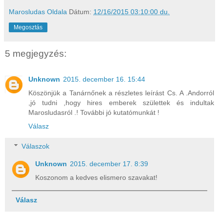
Marosludas Oldala
Dátum:
12/16/2015 03:10:00 du.
Megosztás
5 megjegyzés:
Unknown
2015. december 16. 15:44
Köszönjük a Tanárnőnek a részletes leírást Cs. A .Andorról
,jó tudni ,hogy hires emberek születtek és indultak
Marosludasról .! További jó kutatómunkát !
Válasz
Válaszok
Unknown
2015. december 17. 8:39
Koszonom a kedves elismero szavakat!
Válasz