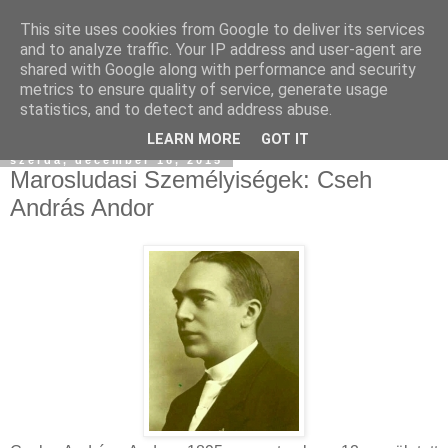
This site uses cookies from Google to deliver its services
and to analyze traffic. Your IP address and user-agent are
shared with Google along with performance and security
metrics to ensure quality of service, generate usage
statistics, and to detect and address abuse.
▼
LEARN MORE
GOT IT
szerda, december 16, 2015
Marosludasi Személyiségek: Cseh
András Andor