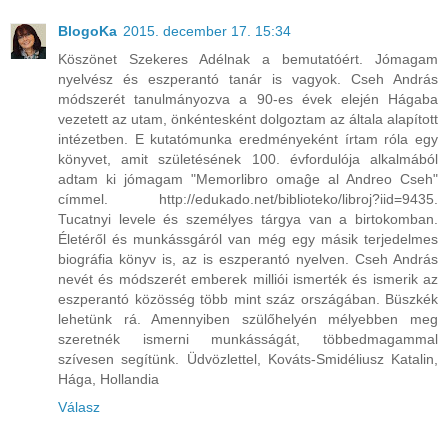
BlogoKa
2015. december 17. 15:34
Köszönet Szekeres Adélnak a bemutatóért. Jómagam
nyelvész és eszperantó tanár is vagyok. Cseh András
módszerét tanulmányozva a 90-es évek elején Hágaba
vezetett az utam, önkéntesként dolgoztam az általa alapított
intézetben. E kutatómunka eredményeként írtam róla egy
könyvet, amit születésének 100. évfordulója alkalmából
adtam ki jómagam "Memorlibro omaĝe al Andreo Cseh"
címmel. http://edukado.net/biblioteko/libroj?iid=9435.
Tucatnyi levele és személyes tárgya van a birtokomban.
Életéről és munkássgáról van még egy másik terjedelmes
biográfia könyv is, az is eszperantó nyelven. Cseh András
nevét és módszerét emberek milliói ismerték és ismerik az
eszperantó közösség több mint száz országában. Büszkék
lehetünk rá. Amennyiben szülőhelyén mélyebben meg
szeretnék ismerni munkásságát, többedmagammal
szívesen segítünk. Üdvözlettel, Kováts-Smidéliusz Katalin,
Hága, Hollandia
Válasz