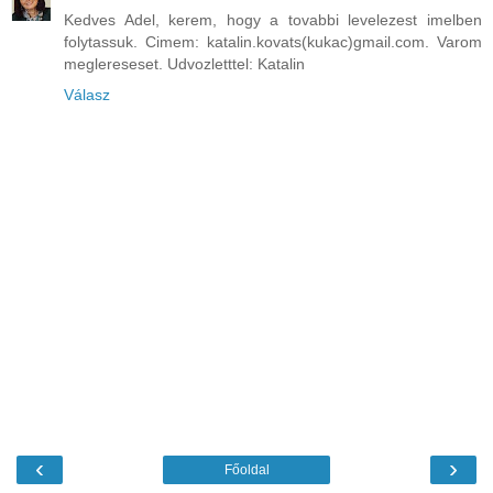
Kedves Adel, kerem, hogy a tovabbi levelezest imelben
folytassuk. Cimem: katalin.kovats(kukac)gmail.com. Varom
meglereseset. Udvozletttel: Katalin
Válasz
‹
›
Főoldal