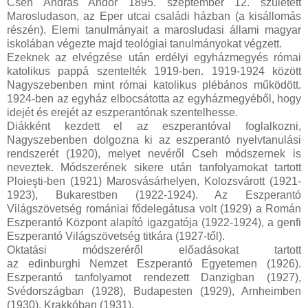
Cseh András Andor 1895. szeptember 12. született
Marosludason, az Eper utcai családi házban (a kisállomás
részén). Elemi tanulmányait a marosludasi állami magyar
iskolában végezte majd teológiai tanulmányokat végzett.
Ezeknek az elvégzése után erdélyi egyházmegyés római
katolikus pappá szentelték 1919-ben. 1919-1924 között
Nagyszebenben mint római katolikus plébános működött.
1924-ben az egyház elbocsátotta az egyházmegyéből, hogy
idejét és erejét az eszperantónak szentelhesse.
Diákként kezdett el az eszperantóval foglalkozni,
Nagyszebenben dolgozna ki az eszperantó nyelvtanulási
rendszerét (1920), melyet nevéről Cseh módszernek is
neveztek. Módszerének sikere után tanfolyamokat tartott
Ploieşti-ben (1921) Marosvásárhelyen, Kolozsvárott (1921-
1923), Bukarestben (1922-1924). Az Eszperantó
Világszövetség romániai fődelegátusa volt (1929) a Román
Eszperantó Központ alapító igazgatója (1922-1924), a genfi
Eszperantó Világszövetség titkára (1927-től).
Oktatási módszeréről előadásokat tartott
az edinburghi Nemzet Eszperantó Egyetemen (1926).
Eszperantó tanfolyamot rendezett Danzigban (1927),
Svédországban (1928), Budapesten (1929), Arnheimben
(1930), Krakkóban (1931).