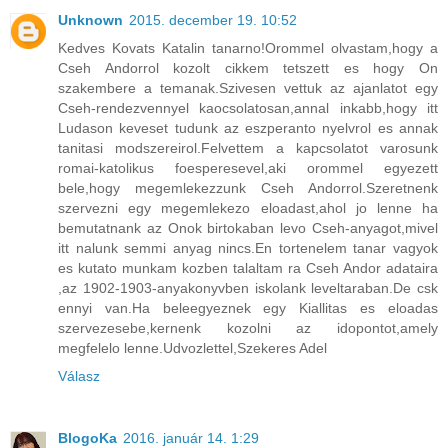
Unknown
2015. december 19. 10:52
Kedves Kovats Katalin tanarno!Orommel olvastam,hogy a
Cseh Andorrol kozolt cikkem tetszett es hogy On
szakembere a temanak.Szivesen vettuk az ajanlatot egy
Cseh-rendezvennyel kaocsolatosan,annal inkabb,hogy itt
Ludason keveset tudunk az eszperanto nyelvrol es annak
tanitasi modszereirol.Felvettem a kapcsolatot varosunk
romai-katolikus foesperesevel,aki orommel egyezett
bele,hogy megemlekezzunk Cseh Andorrol.Szeretnenk
szervezni egy megemlekezo eloadast,ahol jo lenne ha
bemutatnank az Onok birtokaban levo Cseh-anyagot,mivel
itt nalunk semmi anyag nincs.En tortenelem tanar vagyok
es kutato munkam kozben talaltam ra Cseh Andor adataira
,az 1902-1903-anyakonyvben iskolank leveltaraban.De csk
ennyi van.Ha beleegyeznek egy Kiallitas es eloadas
szervezesebe,kernenk kozolni az idopontot,amely
megfelelo lenne.Udvozlettel,Szekeres Adel
Válasz
BlogoKa
2016. január 14. 1:29