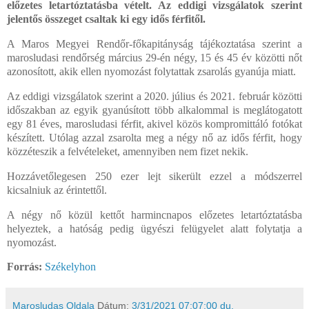
előzetes letartóztatásba vételt. Az eddigi vizsgálatok szerint
jelentős összeget csaltak ki egy idős férfitől.
A Maros Megyei Rendőr-főkapitányság tájékoztatása szerint a
marosludasi rendőrség március 29-én négy, 15 és 45 év közötti nőt
azonosított, akik ellen nyomozást folytattak zsarolás gyanúja miatt.
Az eddigi vizsgálatok szerint a 2020. július és 2021. február közötti
időszakban az egyik gyanúsított több alkalommal is meglátogatott
egy 81 éves, marosludasi férfit, akivel közös kompromittáló fotókat
készített. Utólag azzal zsarolta meg a négy nő az idős férfit, hogy
közzéteszik a felvételeket, amennyiben nem fizet nekik.
Hozzávetőlegesen 250 ezer lejt sikerült ezzel a módszerrel
kicsalniuk az érintettől.
A négy nő közül kettőt harmincnapos előzetes letartóztatásba
helyeztek, a hatóság pedig ügyészi felügyelet alatt folytatja a
nyomozást.
Forrás:
Székelyhon
Marosludas Oldala
Dátum:
3/31/2021 07:07:00 du.