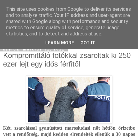
This site uses cookies from Google to deliver its services
and to analyze traffic. Your IP address and user-agent are
shared with Google along with performance and security
metrics to ensure quality of service, generate usage
statistics, and to detect and address abuse.
▼
LEARN MORE
GOT IT
szerda, március 31, 2021
Kompromittáló fotókkal zsaroltak ki 250
ezer lejt egy idős férfitől
Két, zsarolással gyanúsított marosludasi nőt hétfőn őrizetbe
vett a rendőrség, majd kedden elrendelték ellenük a 30 napos