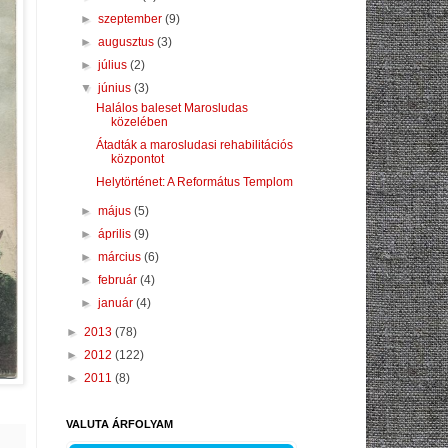
►
szeptember
(9)
►
augusztus
(3)
►
július
(2)
▼
június
(3)
Halálos baleset Marosludas
közelében
Átadták a marosludasi rehabilitációs
központot
Helytörténet: A Református Templom
►
május
(5)
►
április
(9)
►
március
(6)
►
február
(4)
►
január
(4)
►
2013
(78)
►
2012
(122)
►
2011
(8)
VALUTA ÁRFOLYAM