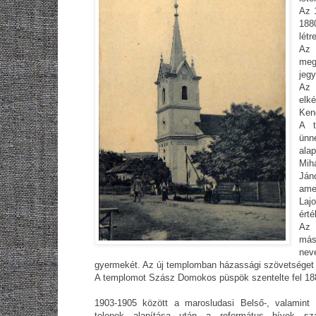
Az 
188
lét
Az 
meg
jegy
Az 
elk
Ken
A t
ünn
ala
Mih
Ján
ame
Laj
érté
Az 
más
nev
gyermekét. Az új templomban házassági szövetséget 
A templomot Szász Domokos püspök szentelte fel 188
1903-1905 között a marosludasi Belső-, valamint
telepek alapítása után a református hívek sz