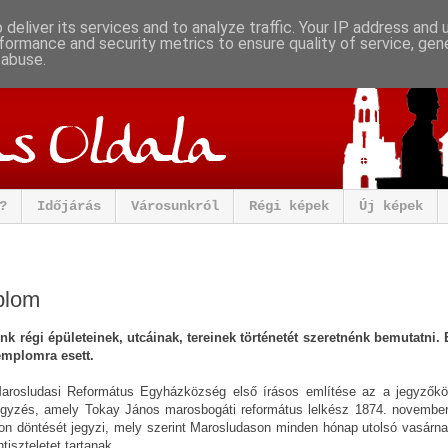
deliver its services and to analyze traffic. Your IP address and
formance and security metrics to ensure quality of service, ge
 abuse.
?
Időjárás
Városunkról
Régi képek
Új képek
plom
k régi épületeinek, utcáinak, tereinek történetét szeretnénk bemutatni. 
emplomra esett.
arosludasi Református Egyházközség első írásos említése az a jegyzőkö
egyzés, amely Tokay János marosbogáti református lelkész
1874. november
n döntését jegyzi, mely szerint Marosludason minden hónap utolsó vasárna
ntiszteletet tartanak.