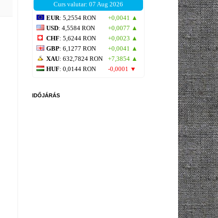
Curs valutar: 07 Aug 2026
EUR
: 5,2554 RON
+0,0041 ▲
USD
: 4,5584 RON
+0,0077 ▲
CHF
: 5,6244 RON
+0,0023 ▲
GBP
: 6,1277 RON
+0,0041 ▲
XAU
: 632,7824 RON
+7,3854 ▲
HUF
: 0,0144 RON
-0,0001 ▼
IDŐJÁRÁS