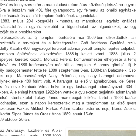
1867-es kiegyezés után a marosludasi református közösség létszáma egyre n
0-ra a létszám már 401 főre gyarapodott, így felmerül az önálló egyházker
rehozásának és a saját templom építésének a gondolata.
1883. május 20-i közgyűlés kimondta az marosludasi egyház önállósá
választották a egyház vezetőit: a főgondnokot, az algondnokot, az eg
zőjét és a presbitereket.
előkészületek az új templom építésére már 1869-ben elkezdődtek, am
észítették a tervrajzot és a költségvetést. Gróf Andrássy Gyuláné, szüle
deffy Katalin 400 négyszögöl területet adományozott templomépítés céljából.
emplom építésének elkezdésére 1888-ig kellett várni. 1888 július 2
epélyes keretek között, Mónusz Ferenc kőművesmester elhelyezte a tem
pkővét és 1888 karácsonyára már állt a templom. A torony gömbjét ifj. 
ály bádogosmester tette fel 1889 szeptember 3-án. 1888-ban Balázstelki Cso
os neje, Marosvásárhelyi Nagy Polixéna, egy nagy harangot adományoz
lynek értéke 480 forint volt. A harangot az első világháborúban, de Keres
os és neve Szabadi Vilma helyette egy kisharangot adományozott 304 fo
kben. A jelenlegi harangot 1922-ben vették a gyülekezet tagjainak adományáb
első istentisztelet Tokay János marosbogáti lelkész tartotta 1888 karác
odnapján, ezen a napon keresztelték meg a templomban az első gyere
ezetesen Farkas Miklóst, Farkas Ádám szabómester és neje, Béres Zsuzs
kötött Sipos János és Orosz Anna 1889 január 15-én.
9 október 20-án.
 az Andrássy-, Eczken- és Albis-
áma megnőtt, ezért 1908-1909-