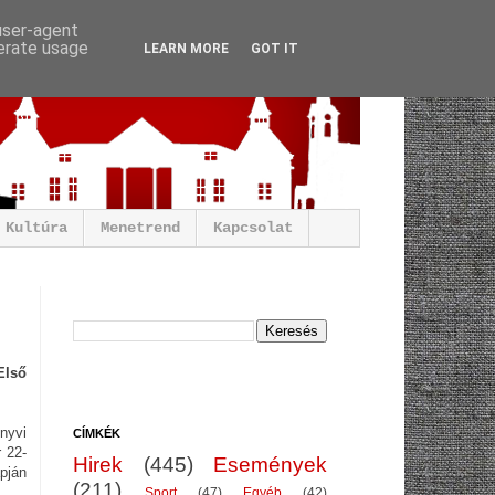
 user-agent
nerate usage
LEARN MORE
GOT IT
Kultúra
Menetrend
Kapcsolat
Első
nyvi
CÍMKÉK
 22-
Hirek
(445)
Események
pján
(211)
Sport
(47)
Egyéb
(42)