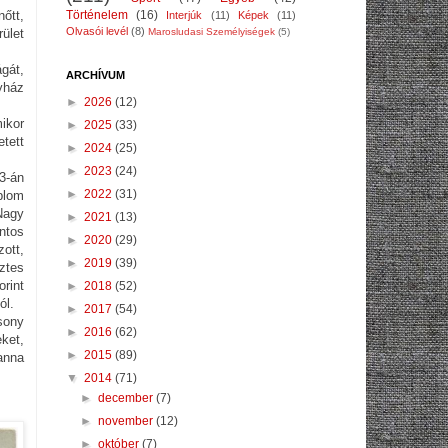
Történelem
(16)
őtt,
Interjúk
(11)
Képek
(11)
Olvasói levél
(8)
Marosludasi Személyiségek
(5)
ület
gát,
ARCHÍVUM
yház
►
2026
(12)
ikor
►
2025
(33)
tett
►
2024
(25)
►
2023
(24)
3-án
►
2022
(31)
plom
Nagy
►
2021
(13)
ntos
►
2020
(29)
ott,
►
2019
(39)
ztes
rint
►
2018
(52)
ól.
►
2017
(54)
sony
►
2016
(62)
ket,
►
2015
(89)
anna
▼
2014
(71)
►
december
(7)
►
november
(12)
►
október
(7)