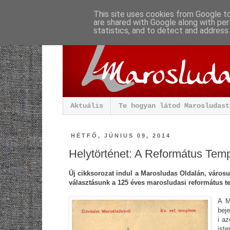
This site uses cookies from Google to 
are shared with Google along with per
statistics, and to detect and address
Aktuális
Te hogyan látod Marosludast
HÉTFŐ, JÚNIUS 09, 2014
Helytörténet: A Református Tem
Új cikksorozat indul a Marosludas Oldalán, városun
választásunk a 125 éves marosludasi református t
A M
bej
i
azo
iste