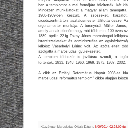
ben a templomot a mai formájára bővítették, két kiál
Mindezen munkálatokat a magyar állam támogatta.
1908-1909-ben készült. A szószéket, karzat
dicsőszentmártoni asztalosmester állította össze. 
orgonamester munkája. A toronyórát Müller János, 
amely annak ellenére hogy mát több mint 100 éves sze
1889. április 22-ig Tokay János marosbogáti lelkipász
istentiszteleteket és adminisztrálta az egyházközség
lelkész Vásárhelyi Lőrinc volt. Az azóta eltelt tö
szolgálta a marosludasi gyülekezetet.
A templom többször is javításra szorult, a leg
történtek: 1933, 1948, 1960, 1969, 1973, 1987, 2002.
A cikk az Erdélyi Református Naptár 2008-as ki
marosludasi református templom" cikke alapján készül
Közzétette:
Marosludas Oldala
Dátum:
6/09/2014 02:28:00 du.