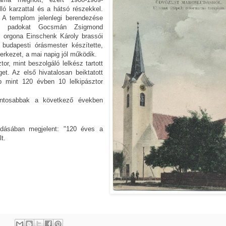
ló karzattal és a hátsó részekkel.
 A templom jelenlegi berendezése
ot, padokat Gocsmán Zsigmond
Az orgona Einschenk Károly brassói
budapesti órásmester készítette,
rkezet, a mai napig jól működik.
tor, mint beszolgáló lelkész tartott
et. Az első hivatalosan beiktatott
bb mint 120 évben 10 lelkipásztor
fontosabbak a következő években
adásában megjelent: "120 éves a
t.