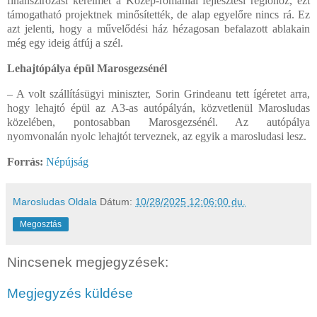
finanszírozási kérelmet a Közép-romániai fejlesztési régióhoz, ezt
támogatható projektnek minősítették, de alap egyelőre nincs rá. Ez
azt jelenti, hogy a művelődési ház hézagosan befalazott ablakain
még egy ideig átfúj a szél.
Lehajtópálya épül Marosgezsénél
– A volt szállításügyi miniszter, Sorin Grindeanu tett ígéretet arra,
hogy lehajtó épül az A3-as autópályán, közvetlenül Marosludas
közelében, pontosabban Marosgezsénél. Az autópálya
nyomvonalán nyolc lehajtót terveznek, az egyik a marosludasi lesz.
Forrás:
Népújság
Marosludas Oldala
Dátum:
10/28/2025 12:06:00 du.
Megosztás
Nincsenek megjegyzések:
Megjegyzés küldése