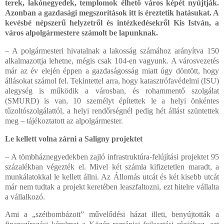
terek, lakónegyedek, templomok élhető város képét nyújtják.
Azonban a gazdasági megszorítások itt is éreztetik hatásukat. A
kevésbé népszerű helyzetről és intézkedésekről Kis István, a
város alpolgármestere számolt be lapunknak.
– A polgármesteri hivatalnak a lakosság számához arányítva 150
alkalmazottja lehetne, mégis csak 104-en vagyunk. A városvezetés
már az év elején éppen a gazdaságosság miatt úgy döntött, hogy
állásokat számol fel. Tekintettel arra, hogy katasztrófavédelmi (ISU)
alegység is működik a városban, és rohammentő szolgálat
(SMURD) is van, 10 személyt építettek le a helyi önkéntes
tűzoltószolgálattól, a helyi rendőrségnél pedig hét állást szüntettek
meg – tájékoztatott az alpolgármester.
Le kellett volna zárni a Saligny projektet
– A tömbháznegyedekben zajló infrastruktúra-felújítási projektet 95
százalékban végezték el. Mivel két számla kifizetetlen maradt, a
munkálatokkal le kellett állni. Az Állomás utcát és két kisebb utcát
már nem tudtak a projekt keretében leaszfaltozni, ezt hitelre vállalta
a vállalkozó.
Ami a „szétbombázott” művelődési házat illeti, benyújtották a