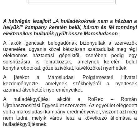
A hétvégén lezajlott „A hulladékoknak nem a házban a
helyük!” kampány keretén belül, három és fél tonnányi
elektronikus hulladék gyűlt össze Marosludason.
A lakók igencsak befogadónak bizonyultak a szervezők
üzenetére, ugyanis közel kétszázan szabadultak meg régi
elektromos háztartási gépeiktől, cserében pedig egy
sorshúzásra is feliratkoztak, amelynek keretén belül
konyharobotokat, gőzelszívókat, kávéfőzőket nyerhettek.
A játékot a Marosludasi Polgármesteri Hivatal
kezdeményezte, amelynek székhelyéről a nyertesek
azonnal átvehették nyereményeiket.
A hulladékgyűjtési akciót a RoRec – Román
Újrahasznosítási Egyesület szervezte. Az egyeület elégedett
volt a marosludasi kampány eredményeivel, viszont azt még
nem tudni, melyik város lesz a következő állomása a
hulladékgyűjtésnek.