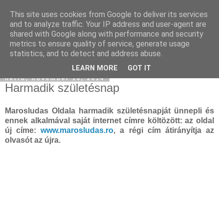
This site uses cookies from Google to deliver its services
and to analyze traffic. Your IP address and user-agent are
shared with Google along with performance and security
metrics to ensure quality of service, generate usage
statistics, and to detect and address abuse.
▼
LEARN MORE
GOT IT
hétfő, november 10, 2014
Harmadik születésnap
Marosludas Oldala harmadik születésnapját ünnepli és
ennek alkalmával saját internet címre költözött: az oldal
új címe:
www.marosludas.ro
, a régi cím átirányítja az
olvasót az újra.