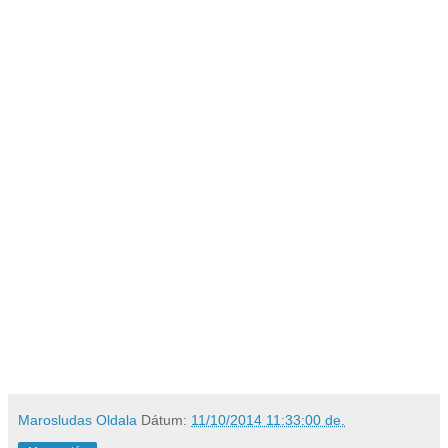
Marosludas Oldala
Dátum:
11/10/2014 11:33:00 de.