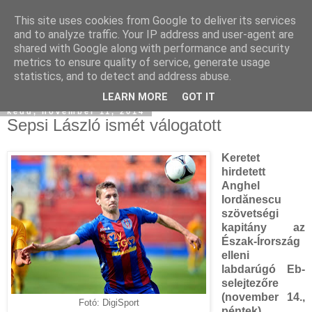
This site uses cookies from Google to deliver its services
and to analyze traffic. Your IP address and user-agent are
shared with Google along with performance and security
metrics to ensure quality of service, generate usage
statistics, and to detect and address abuse.
▼
LEARN MORE
GOT IT
kedd, november 11, 2014
Sepsi László ismét válogatott
Keretet
hirdetett
Anghel
Iordănescu
szövetségi
kapitány az
Észak-Írország
elleni
labdarúgó Eb-
selejtezőre
(november 14.,
Fotó: DigiSport
péntek),