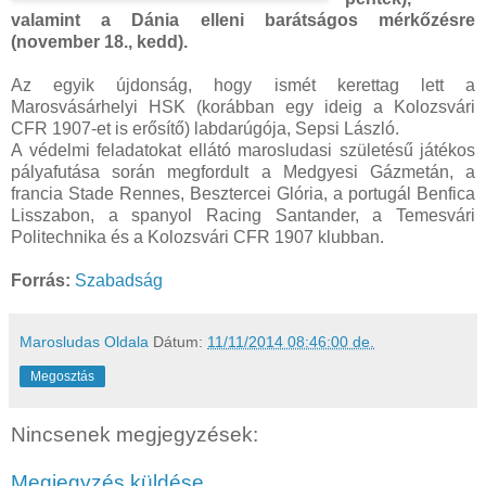
valamint a Dánia elleni barátságos mérkőzésre
(november 18., kedd).
Az egyik újdonság, hogy ismét kerettag lett a
Marosvásárhelyi HSK (korábban egy ideig a Kolozsvári
CFR 1907-et is erősítő) labdarúgója, Sepsi László.
A védelmi feladatokat ellátó marosludasi születésű játékos
pályafutása során megfordult a Medgyesi Gázmetán, a
francia Stade Rennes, Besztercei Glória, a portugál Benfica
Lisszabon, a spanyol Racing Santander, a Temesvári
Politechnika és a Kolozsvári CFR 1907 klubban.
Forrás:
Szabadság
Marosludas Oldala
Dátum:
11/11/2014 08:46:00 de.
Megosztás
Nincsenek megjegyzések:
Megjegyzés küldése