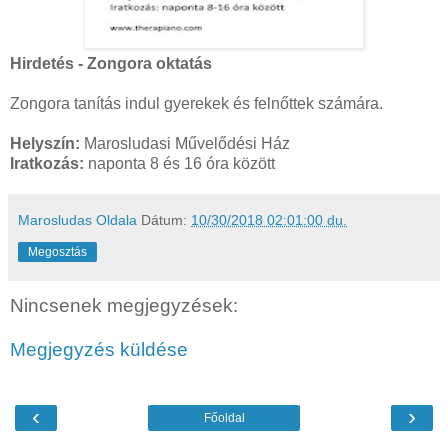
Hirdetés - Zongora oktatás
Zongora tanítás indul gyerekek és felnőttek számára.
Helyszín:
Marosludasi Művelődési Ház
Iratkozás:
naponta 8 és 16 óra között
Marosludas Oldala
Dátum:
10/30/2018 02:01:00 du.
Megosztás
Nincsenek megjegyzések:
Megjegyzés küldése
‹
›
Főoldal