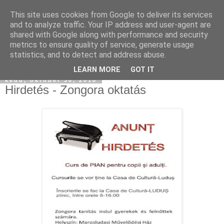
This site uses cookies from Google to deliver its services
and to analyze traffic. Your IP address and user-agent are
shared with Google along with performance and security
metrics to ensure quality of service, generate usage
statistics, and to detect and address abuse.
▼
LEARN MORE
GOT IT
kedd, október 30, 2018
Hirdetés - Zongora oktatás